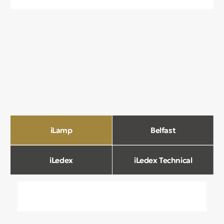
О компании
Мы в Comfort Rooms знаем, что свет —
это не просто освещение, а настроение,
атмосфера и стиль вашего дома. Поэтому
мы отбираем только качественные,
стильные и функциональные светильники,
которые преображают пространство.
Наш ассортимент включает люстры, бра,
светильники и другие осветительные
приборы, подобранные с учетом
современных трендов и надежности.
Мы тщательно отбираем продукцию
и работаем только с проверенными
производителями, чтобы вы могли быть