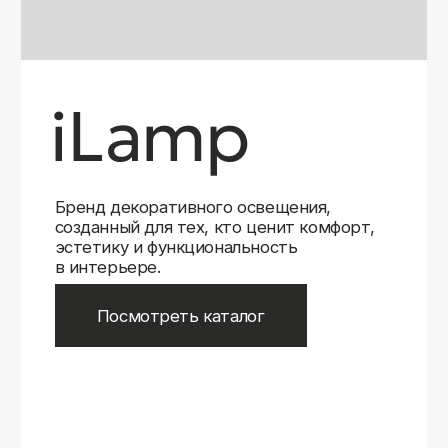
Бренд декоративного освещения,
созданный для тех, кто ценит комфорт,
эстетику и функциональность
в интерьере.
Посмотреть каталог
iLamp
iLamp
Belfast
Belfast
iLedex
iLedex
iLedex Technical
iLedex Technical