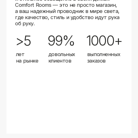
Карты
Мы доставляем заказы в любой город России
с помощью надежных транспортных компаний.
Независимо от вашего местоположения,
вы можете заказать освещение, и мы организуем
быструю и удобную доставку.
Работаем с проверенными логистическими
партнерами, чтобы ваш заказ прибыл вовремя
и в полной сохранности. Выбирайте комфортный
способ получения — курьерская доставка,
самовывоз из пункта выдачи или доставка
до двери.
Доставка в любой город России
—
отправляем заказы транспортными
компаниями.
Гибкие условия
— курьерская доставка,
самовывоз или отправка в пункт выдачи.
Оперативная отправка
— 95% заказов
передаем в службу доставки в день
оформления.
Стать дистрибьютором