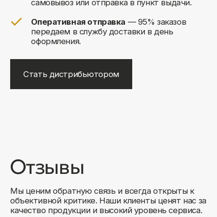
+7
Соглашаюсь на обработку своих
персональных данных
Отправить
Либо свяжитесь с нами любым
удобным для вас способом:
8 (495) 120-30-90
sales@comfortrooms.ru