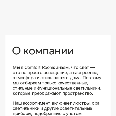
уверены в качестве каждой покупки.
Независимо от того, оформляете ли
вы гостиную, спальню или рабочее
пространство, у нас есть решения для
любого интерьера.
Помимо широкого выбора, мы заботимся
о вашем удобстве. Благодаря оперативной
доставке, понятному сайту и экспертной
поддержке вы можете легко подобрать
нужное освещение, не тратя время
на долгие поиски. Если у вас возникли
вопросы, наши специалисты всегда готовы
помочь с выбором и ответить на все
технические нюансы.
Мы гордимся тем, что уже помогли
тысячам клиентов создать уютное
и стильное освещение в своих домах.
Comfort Rooms — это не просто магазин,
а ваш надежный проводник в мире света,
где качество, стиль и удобство идут рука
об руку.
>5
99%
1000+
лет
довольных
выполненных
на рынке
клиентов
заказов