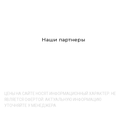
Наши партнеры
Свяжитесь с нами любым
удобным для Вас способом
ЦЕНЫ НА САЙТЕ НОСЯТ ИНФОРМАЦИОННЫЙ ХАРАКТЕР. НЕ
ЯВЛЯЕТСЯ ОФЕРТОЙ. АКТУАЛЬНУЮ ИНФОРМАЦИЮ
УТОЧНЯЙТЕ У МЕНЕДЖЕРА
Наш адрес: