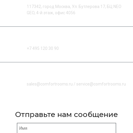
117342, город Москва, Ул. Бутлерова 17, БЦ NEO
GEO, 4-й этаж, офис 4056
Позвоните нам:
+7 495 120 30 90
Напишите нам:
sales@comfortrooms.ru
/
service@comfortrooms.ru
Отправьте нам сообщение