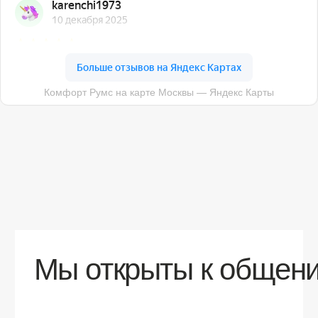
О компании
Доставка
Контакты
Контакты
sales@comfortrooms.ru
8 (495) 120-30-90
117 342, город Москва, ул. Бутлерова 17,
БЦ NEO GEO, 4-й этаж, офис 4056
Политика конфиденциальности
Разработка сайта
© 2026 Все права защищены