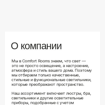
уверены в качестве каждой покупки.
Независимо от того, оформляете ли
вы гостиную, спальню или рабочее
пространство, у нас есть решения для
любого интерьера.
Помимо широкого выбора, мы заботимся
о вашем удобстве. Благодаря оперативной
доставке, понятному сайту и экспертной
поддержке вы можете легко подобрать
нужное освещение, не тратя время
на долгие поиски. Если у вас возникли
вопросы, наши специалисты всегда готовы
помочь с выбором и ответить на все
технические нюансы.
Мы гордимся тем, что уже помогли
тысячам клиентов создать уютное
и стильное освещение в своих домах.
Comfort Rooms — это не просто магазин,
а ваш надежный проводник в мире света,
где качество, стиль и удобство идут рука
об руку.
>5
99%
1000+
лет
довольных
выполненных
на рынке
клиентов
заказов