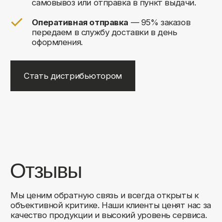
+7
Соглашаюсь на обработку своих
персональных данных
Отправить
Либо свяжитесь с нами любым
удобным для вас способом:
8 (495) 120-30-90
sales@comfortrooms.ru