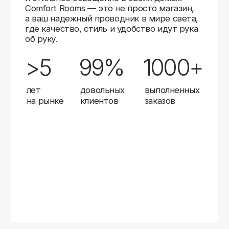
Карты
Мы доставляем заказы в любой город России
с помощью надежных транспортных компаний.
Независимо от вашего местоположения,
вы можете заказать освещение, и мы организуем
быструю и удобную доставку.
Работаем с проверенными логистическими
партнерами, чтобы ваш заказ прибыл вовремя
и в полной сохранности. Выбирайте комфортный
способ получения — курьерская доставка,
самовывоз из пункта выдачи или доставка
до двери.
Доставка в любой город России
—
отправляем заказы транспортными
компаниями.
Гибкие условия
— курьерская доставка,
самовывоз или отправка в пункт выдачи.
Оперативная отправка
— 95% заказов
передаем в службу доставки в день
оформления.
Стать дистрибьютором