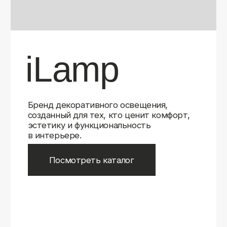
Бренд декоративного освещения,
созданный для тех, кто ценит комфорт,
эстетику и функциональность
в интерьере.
Посмотреть каталог
iLamp
iLamp
Belfast
Belfast
iLedex
iLedex
iLedex Technical
iLedex Technical