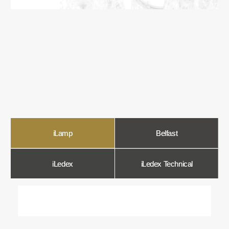
О компании
Мы в Comfort Rooms знаем, что свет —
это не просто освещение, а настроение,
атмосфера и стиль вашего дома. Поэтому
мы отбираем только качественные,
стильные и функциональные светильники,
которые преображают пространство.
Наш ассортимент включает люстры, бра,
светильники и другие осветительные
приборы, подобранные с учетом
современных трендов и надежности.
Мы тщательно отбираем продукцию
и работаем только с проверенными
производителями, чтобы вы могли быть