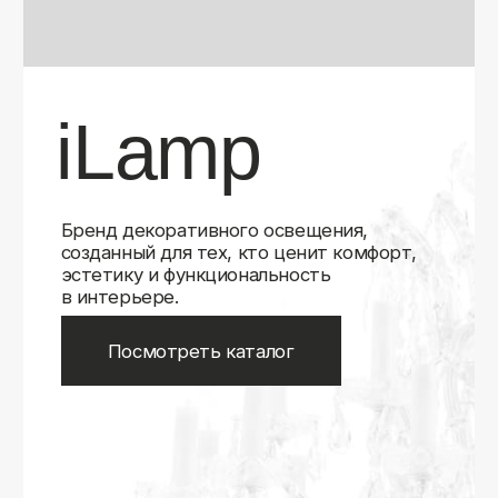
Бренд декоративного освещения,
созданный для тех, кто ценит комфорт,
эстетику и функциональность
в интерьере.
Посмотреть каталог
iLamp
iLamp
Belfast
Belfast
iLedex
iLedex
iLedex Technical
iLedex Technical