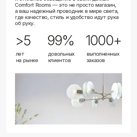
Карты
Мы доставляем заказы в любой город России
с помощью надежных транспортных компаний.
Независимо от вашего местоположения,
вы можете заказать освещение, и мы организуем
быструю и удобную доставку.
Работаем с проверенными логистическими
партнерами, чтобы ваш заказ прибыл вовремя
и в полной сохранности. Выбирайте комфортный
способ получения — курьерская доставка,
самовывоз из пункта выдачи или доставка
до двери.
Доставка в любой город России
—
отправляем заказы транспортными
компаниями.
Гибкие условия
— курьерская доставка,
самовывоз или отправка в пункт выдачи.
Оперативная отправка
— 95% заказов
передаем в службу доставки в день
оформления.
Стать дистрибьютором