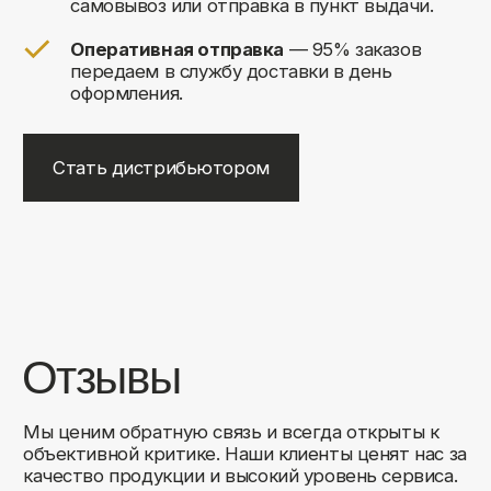
+7
Соглашаюсь на обработку своих
персональных данных
Отправить
Либо свяжитесь с нами любым
удобным для вас способом:
8 (495) 120-30-90
sales@comfortrooms.ru