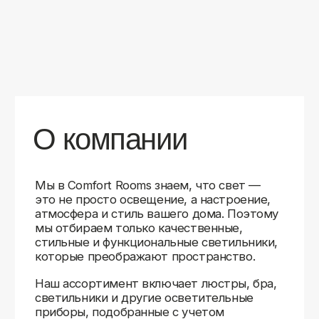
уверены в качестве каждой покупки.
Независимо от того, оформляете ли
вы гостиную, спальню или рабочее
пространство, у нас есть решения для
любого интерьера.
Помимо широкого выбора, мы заботимся
о вашем удобстве. Благодаря оперативной
доставке, понятному сайту и экспертной
поддержке вы можете легко подобрать
нужное освещение, не тратя время
на долгие поиски. Если у вас возникли
вопросы, наши специалисты всегда готовы
помочь с выбором и ответить на все
технические нюансы.
Мы гордимся тем, что уже помогли
тысячам клиентов создать уютное
и стильное освещение в своих домах.
Comfort Rooms — это не просто магазин,
а ваш надежный проводник в мире света,
где качество, стиль и удобство идут рука
об руку.
>5
99%
1000+
лет
довольных
выполненных
на рынке
клиентов
заказов