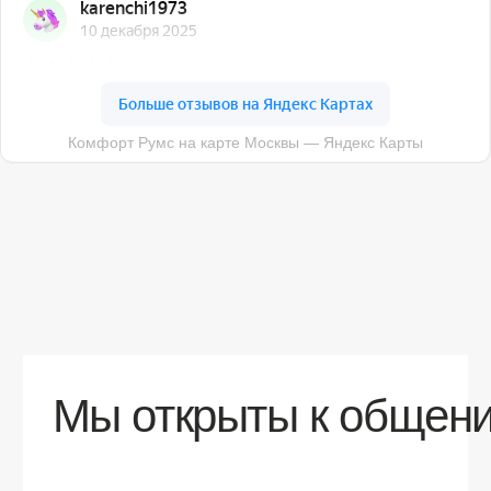
О компании
Доставка
Контакты
Контакты
sales@comfortrooms.ru
8 (495) 120-30-90
117 342, город Москва, ул. Бутлерова 17,
БЦ NEO GEO, 4-й этаж, офис 4056
Политика конфиденциальности
Разработка сайта
© 2026 Все права защищены