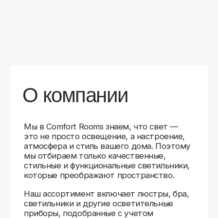
уверены в качестве каждой покупки.
Независимо от того, оформляете ли
вы гостиную, спальню или рабочее
пространство, у нас есть решения для
любого интерьера.
Помимо широкого выбора, мы заботимся
о вашем удобстве. Благодаря оперативной
доставке, понятному сайту и экспертной
поддержке вы можете легко подобрать
нужное освещение, не тратя время
на долгие поиски. Если у вас возникли
вопросы, наши специалисты всегда готовы
помочь с выбором и ответить на все
технические нюансы.
Мы гордимся тем, что уже помогли
тысячам клиентов создать уютное
и стильное освещение в своих домах.
Comfort Rooms — это не просто магазин,
а ваш надежный проводник в мире света,
где качество, стиль и удобство идут рука
об руку.
>5
99%
1000+
лет
довольных
выполненных
на рынке
клиентов
заказов