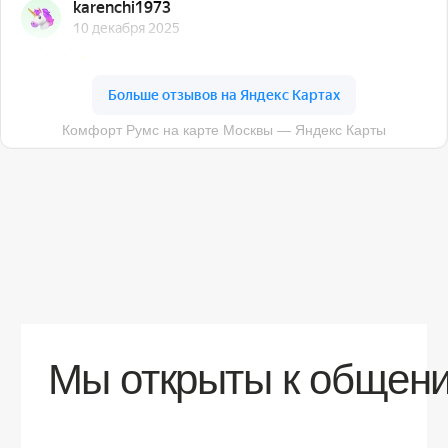
О компании
Доставка
Контакты
Контакты
sales@comfortrooms.ru
8 (495) 120-30-90
117 342, город Москва, ул. Бутлерова 17,
БЦ NEO GEO, 4-й этаж, офис 4056
Политика конфиденциальности
Разработка сайта
© 2026 Все права защищены