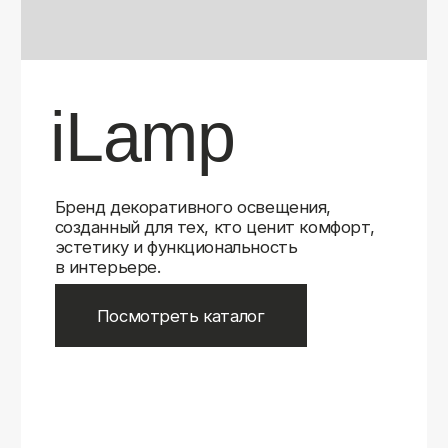
Бренд декоративного освещения,
созданный для тех, кто ценит комфорт,
эстетику и функциональность
в интерьере.
Посмотреть каталог
iLamp
iLamp
Belfast
Belfast
iLedex
iLedex
iLedex Technical
iLedex Technical