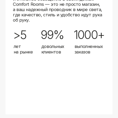
Карты
Мы доставляем заказы в любой город России
с помощью надежных транспортных компаний.
Независимо от вашего местоположения,
вы можете заказать освещение, и мы организуем
быструю и удобную доставку.
Работаем с проверенными логистическими
партнерами, чтобы ваш заказ прибыл вовремя
и в полной сохранности. Выбирайте комфортный
способ получения — курьерская доставка,
самовывоз из пункта выдачи или доставка
до двери.
Доставка в любой город России
—
отправляем заказы транспортными
компаниями.
Гибкие условия
— курьерская доставка,
самовывоз или отправка в пункт выдачи.
Оперативная отправка
— 95% заказов
передаем в службу доставки в день
оформления.
Стать дистрибьютором