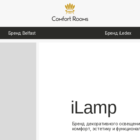
д Belfast
Бренд iLedex
iLamp
Бренд декоративного освещения, созданный для
комфорт, эстетику и функциональность в интерь
Посмотреть каталог