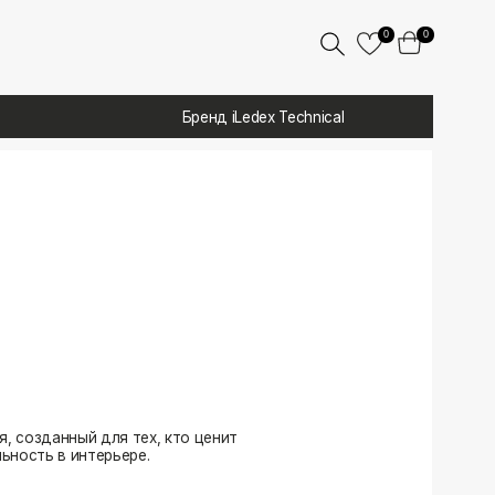
0
0
Бренд iLedex Technical
 тех, кто ценит
ере.