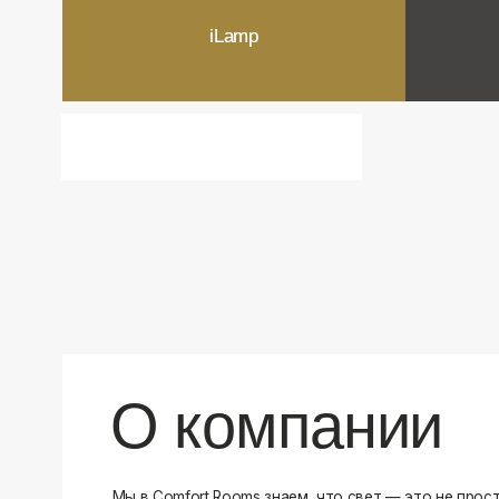
О компании
Мы в Comfort Rooms знаем, что свет — это не просто освещ
атмосфера и стиль вашего дома. Поэтому мы отбираем тол
и функциональные светильники, которые преображают про
Наш ассортимент включает люстры, бра, светильники и др
подобранные с учетом современных трендов и надежност
продукцию и работаем только с проверенными производит
уверены в качестве каждой покупки. Независимо от того, 
спальню или рабочее пространство, у нас есть решения дл