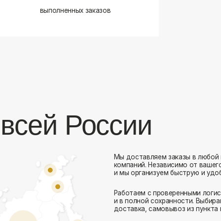
сей России
Мы доставляем заказы в любой город России 
компаний. Независимо от вашего местоположен
и мы организуем быструю и удобную доставку.
Работаем с проверенными логистическими парт
Комфорт Румс на карте Москвы — Яндекс Карты
и в полной сохранности. Выбирайте комфортный
доставка, самовывоз из пункта выдачи или дос
Доставка в любой город России
— отправ
Гибкие условия
— курьерская доставка, с
Оперативная отправка
— 95% заказов пе
Стать дистрибьютором