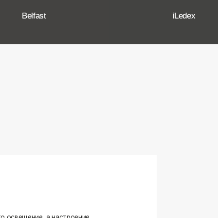
ение, а настроение,
ько качественные, стильные
странство.
угие осветительные приборы,
и. Мы тщательно отбираем
елями, чтобы вы могли быть
оформляете ли вы гостиную,
я любого интерьера.