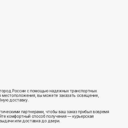
с помощью надежных транспортных
ия, вы можете заказать освещение,
нерами, чтобы ваш заказ прибыл вовремя
 способ получения — курьерская
тавка до двери.
ляем заказы транспортными компаниями.
амовывоз или отправка в пункт выдачи.
редаем в службу доставки в день оформления.