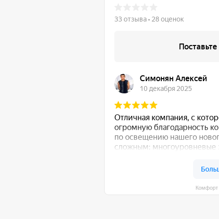
Комфорт Румс на карте Моск
общению!
:
Либо свяжитесь с нами любым удобным для