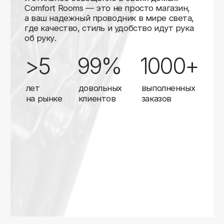
Карты
Мы доставляем заказы в любой город России
с помощью надежных транспортных компаний.
Независимо от вашего местоположения,
вы можете заказать освещение, и мы организуем
быструю и удобную доставку.
Работаем с проверенными логистическими
партнерами, чтобы ваш заказ прибыл вовремя
и в полной сохранности. Выбирайте комфортный
способ получения — курьерская доставка,
самовывоз из пункта выдачи или доставка
до двери.
Доставка в любой город России
—
отправляем заказы транспортными
компаниями.
Гибкие условия
— курьерская доставка,
самовывоз или отправка в пункт выдачи.
Оперативная отправка
— 95% заказов
передаем в службу доставки в день
оформления.
Стать дистрибьютором