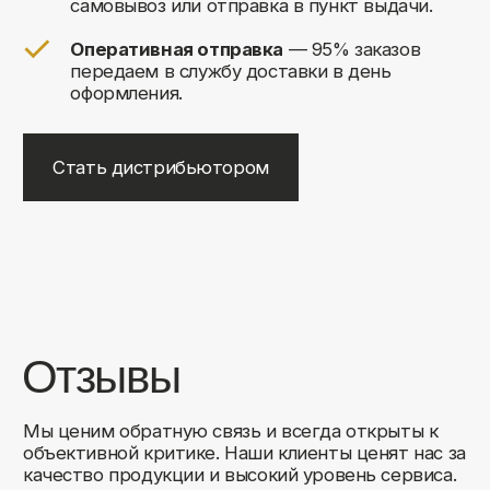
+7
Соглашаюсь на обработку своих
персональных данных
Отправить
Либо свяжитесь с нами любым
удобным для вас способом:
8 (495) 120-30-90
sales@comfortrooms.ru