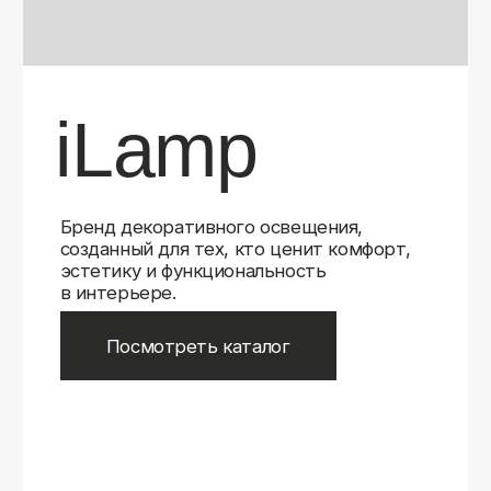
Бренд декоративного освещения,
созданный для тех, кто ценит комфорт,
эстетику и функциональность
в интерьере.
Посмотреть каталог
iLamp
iLamp
Belfast
Belfast
iLedex
iLedex
iLedex Technical
iLedex Technical