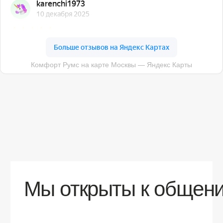
О компании
Доставка
Контакты
Контакты
sales@comfortrooms.ru
8 (495) 120-30-90
117 342, город Москва, ул. Бутлерова 17,
БЦ NEO GEO, 4-й этаж, офис 4056
Политика конфиденциальности
Разработка сайта
© 2026 Все права защищены