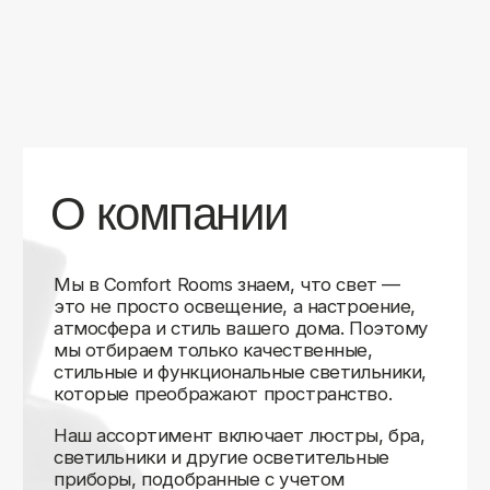
уверены в качестве каждой покупки.
Независимо от того, оформляете ли
вы гостиную, спальню или рабочее
пространство, у нас есть решения для
любого интерьера.
Помимо широкого выбора, мы заботимся
о вашем удобстве. Благодаря оперативной
доставке, понятному сайту и экспертной
поддержке вы можете легко подобрать
нужное освещение, не тратя время
на долгие поиски. Если у вас возникли
вопросы, наши специалисты всегда готовы
помочь с выбором и ответить на все
технические нюансы.
Мы гордимся тем, что уже помогли
тысячам клиентов создать уютное
и стильное освещение в своих домах.
Comfort Rooms — это не просто магазин,
а ваш надежный проводник в мире света,
где качество, стиль и удобство идут рука
об руку.
>5
99%
1000+
лет
довольных
выполненных
на рынке
клиентов
заказов