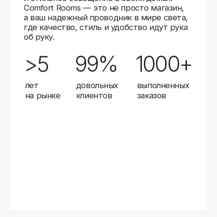
Карты
Мы доставляем заказы в любой город России
с помощью надежных транспортных компаний.
Независимо от вашего местоположения,
вы можете заказать освещение, и мы организуем
быструю и удобную доставку.
Работаем с проверенными логистическими
партнерами, чтобы ваш заказ прибыл вовремя
и в полной сохранности. Выбирайте комфортный
способ получения — курьерская доставка,
самовывоз из пункта выдачи или доставка
до двери.
Доставка в любой город России
—
отправляем заказы транспортными
компаниями.
Гибкие условия
— курьерская доставка,
самовывоз или отправка в пункт выдачи.
Оперативная отправка
— 95% заказов
передаем в службу доставки в день
оформления.
Стать дистрибьютором