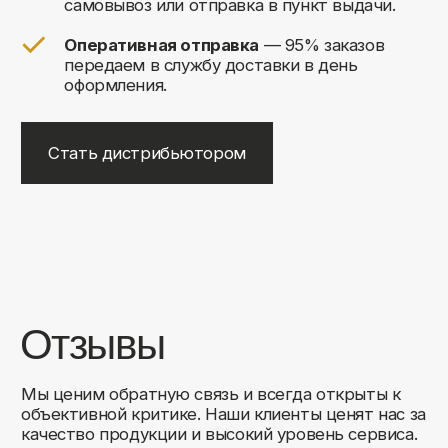
+7
Соглашаюсь на обработку своих
персональных данных
Отправить
Либо свяжитесь с нами любым
удобным для вас способом:
8 (495) 120-30-90
sales@comfortrooms.ru