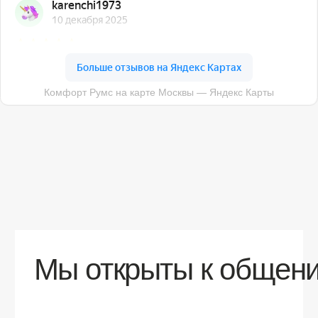
О компании
Доставка
Контакты
Контакты
sales@comfortrooms.ru
8 (495) 120-30-90
117 342, город Москва, ул. Бутлерова 17,
БЦ NEO GEO, 4-й этаж, офис 4056
Политика конфиденциальности
Разработка сайта
© 2026 Все права защищены