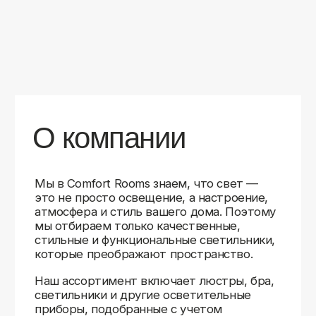
уверены в качестве каждой покупки.
Независимо от того, оформляете ли
вы гостиную, спальню или рабочее
пространство, у нас есть решения для
любого интерьера.
Помимо широкого выбора, мы заботимся
о вашем удобстве. Благодаря оперативной
доставке, понятному сайту и экспертной
поддержке вы можете легко подобрать
нужное освещение, не тратя время
на долгие поиски. Если у вас возникли
вопросы, наши специалисты всегда готовы
помочь с выбором и ответить на все
технические нюансы.
Мы гордимся тем, что уже помогли
тысячам клиентов создать уютное
и стильное освещение в своих домах.
Comfort Rooms — это не просто магазин,
а ваш надежный проводник в мире света,
где качество, стиль и удобство идут рука
об руку.
>5
99%
1000+
лет
довольных
выполненных
на рынке
клиентов
заказов