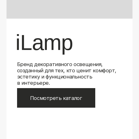
Бренд декоративного освещения,
созданный для тех, кто ценит комфорт,
эстетику и функциональность
в интерьере.
Посмотреть каталог
iLamp
iLamp
Belfast
Belfast
iLedex
iLedex
iLedex Technical
iLedex Technical