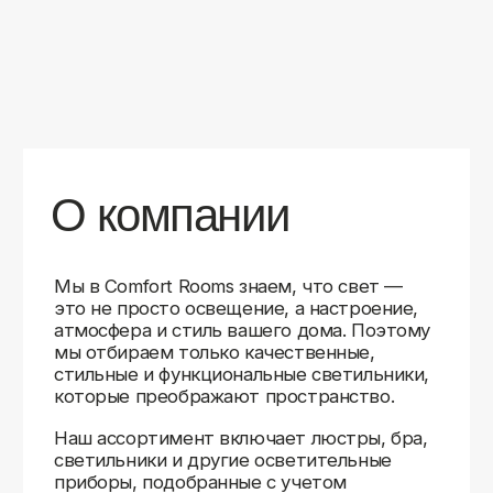
уверены в качестве каждой покупки.
Независимо от того, оформляете ли
вы гостиную, спальню или рабочее
пространство, у нас есть решения для
любого интерьера.
Помимо широкого выбора, мы заботимся
о вашем удобстве. Благодаря оперативной
доставке, понятному сайту и экспертной
поддержке вы можете легко подобрать
нужное освещение, не тратя время
на долгие поиски. Если у вас возникли
вопросы, наши специалисты всегда готовы
помочь с выбором и ответить на все
технические нюансы.
Мы гордимся тем, что уже помогли
тысячам клиентов создать уютное
и стильное освещение в своих домах.
Comfort Rooms — это не просто магазин,
а ваш надежный проводник в мире света,
где качество, стиль и удобство идут рука
об руку.
>5
99%
1000+
лет
довольных
выполненных
на рынке
клиентов
заказов