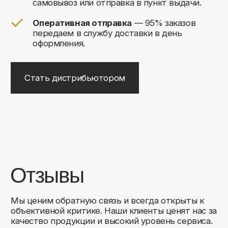
+7
Соглашаюсь на обработку своих
персональных данных
Отправить
Либо свяжитесь с нами любым
удобным для вас способом:
8 (495) 120-30-90
sales@comfortrooms.ru