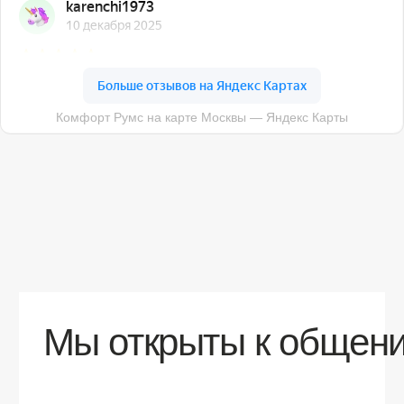
О компании
Доставка
Контакты
Контакты
sales@comfortrooms.ru
8 (495) 120-30-90
117 342, город Москва, ул. Бутлерова 17,
БЦ NEO GEO, 4-й этаж, офис 4056
Политика конфиденциальности
Разработка сайта
© 2026 Все права защищены