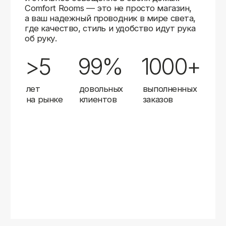
Карты
Мы доставляем заказы в любой город России
с помощью надежных транспортных компаний.
Независимо от вашего местоположения,
вы можете заказать освещение, и мы организуем
быструю и удобную доставку.
Работаем с проверенными логистическими
партнерами, чтобы ваш заказ прибыл вовремя
и в полной сохранности. Выбирайте комфортный
способ получения — курьерская доставка,
самовывоз из пункта выдачи или доставка
до двери.
Доставка в любой город России
—
отправляем заказы транспортными
компаниями.
Гибкие условия
— курьерская доставка,
самовывоз или отправка в пункт выдачи.
Оперативная отправка
— 95% заказов
передаем в службу доставки в день
оформления.
Стать дистрибьютором