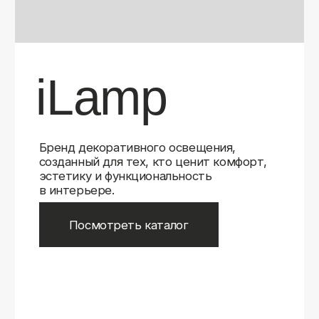
Бренд декоративного освещения,
созданный для тех, кто ценит комфорт,
эстетику и функциональность
в интерьере.
Посмотреть каталог
iLamp
iLamp
Belfast
Belfast
iLedex
iLedex
iLedex Technical
iLedex Technical