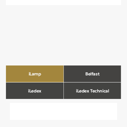
О компании
Мы в Comfort Rooms знаем, что свет —
это не просто освещение, а настроение,
атмосфера и стиль вашего дома. Поэтому
мы отбираем только качественные,
стильные и функциональные светильники,
которые преображают пространство.
Наш ассортимент включает люстры, бра,
светильники и другие осветительные
приборы, подобранные с учетом
современных трендов и надежности.
Мы тщательно отбираем продукцию
и работаем только с проверенными
производителями, чтобы вы могли быть