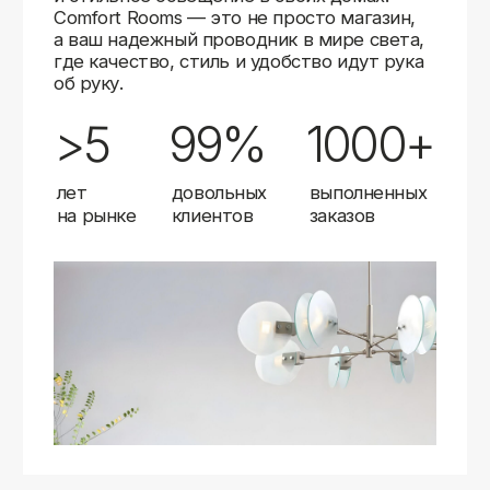
Карты
Мы доставляем заказы в любой город России
с помощью надежных транспортных компаний.
Независимо от вашего местоположения,
вы можете заказать освещение, и мы организуем
быструю и удобную доставку.
Работаем с проверенными логистическими
партнерами, чтобы ваш заказ прибыл вовремя
и в полной сохранности. Выбирайте комфортный
способ получения — курьерская доставка,
самовывоз из пункта выдачи или доставка
до двери.
Доставка в любой город России
—
отправляем заказы транспортными
компаниями.
Гибкие условия
— курьерская доставка,
самовывоз или отправка в пункт выдачи.
Оперативная отправка
— 95% заказов
передаем в службу доставки в день
оформления.
Стать дистрибьютором