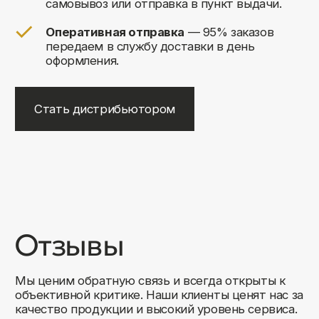
+7
Соглашаюсь на обработку своих
персональных данных
Отправить
Либо свяжитесь с нами любым
удобным для вас способом:
8 (495) 120-30-90
sales@comfortrooms.ru