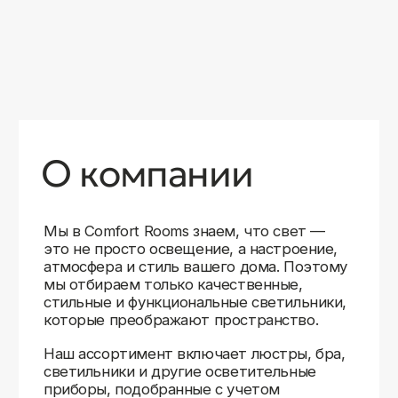
уверены в качестве каждой покупки.
Независимо от того, оформляете ли
вы гостиную, спальню или рабочее
пространство, у нас есть решения для
любого интерьера.
Помимо широкого выбора, мы заботимся
о вашем удобстве. Благодаря оперативной
доставке, понятному сайту и экспертной
поддержке вы можете легко подобрать
нужное освещение, не тратя время
на долгие поиски. Если у вас возникли
вопросы, наши специалисты всегда готовы
помочь с выбором и ответить на все
технические нюансы.
Мы гордимся тем, что уже помогли
тысячам клиентов создать уютное
и стильное освещение в своих домах.
Comfort Rooms — это не просто магазин,
а ваш надежный проводник в мире света,
где качество, стиль и удобство идут рука
об руку.
>5
99%
1000+
лет
довольных
выполненных
на рынке
клиентов
заказов