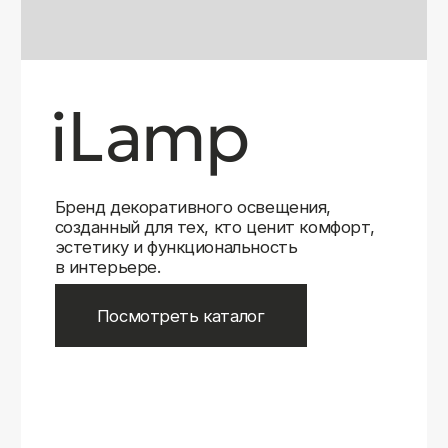
Бренд декоративного освещения,
созданный для тех, кто ценит комфорт,
эстетику и функциональность
в интерьере.
Посмотреть каталог
iLamp
iLamp
Belfast
Belfast
iLedex
iLedex
iLedex Technical
iLedex Technical