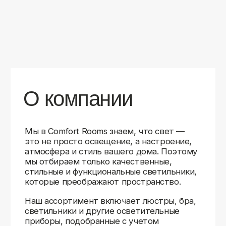
уверены в качестве каждой покупки.
Независимо от того, оформляете ли
вы гостиную, спальню или рабочее
пространство, у нас есть решения для
любого интерьера.
Помимо широкого выбора, мы заботимся
о вашем удобстве. Благодаря оперативной
доставке, понятному сайту и экспертной
поддержке вы можете легко подобрать
нужное освещение, не тратя время
на долгие поиски. Если у вас возникли
вопросы, наши специалисты всегда готовы
помочь с выбором и ответить на все
технические нюансы.
Мы гордимся тем, что уже помогли
тысячам клиентов создать уютное
и стильное освещение в своих домах.
Comfort Rooms — это не просто магазин,
а ваш надежный проводник в мире света,
где качество, стиль и удобство идут рука
об руку.
>5
99%
1000+
лет
довольных
выполненных
на рынке
клиентов
заказов