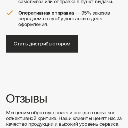
+7
Соглашаюсь на обработку своих
персональных данных
Отправить
Либо свяжитесь с нами любым
удобным для вас способом:
8 (495) 120-30-90
sales@comfortrooms.ru