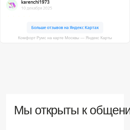
О компании
Доставка
Контакты
Контакты
sales@comfortrooms.ru
8 (495) 120-30-90
117 342, город Москва, ул. Бутлерова 17,
БЦ NEO GEO, 4-й этаж, офис 4056
Политика конфиденциальности
Разработка сайта
© 2026 Все права защищены