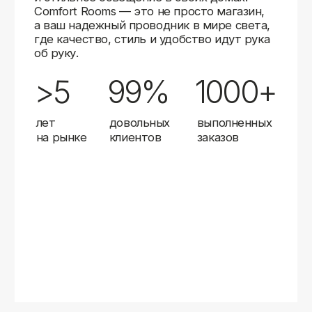
Карты
Мы доставляем заказы в любой город России
с помощью надежных транспортных компаний.
Независимо от вашего местоположения,
вы можете заказать освещение, и мы организуем
быструю и удобную доставку.
Работаем с проверенными логистическими
партнерами, чтобы ваш заказ прибыл вовремя
и в полной сохранности. Выбирайте комфортный
способ получения — курьерская доставка,
самовывоз из пункта выдачи или доставка
до двери.
Доставка в любой город России
—
отправляем заказы транспортными
компаниями.
Гибкие условия
— курьерская доставка,
самовывоз или отправка в пункт выдачи.
Оперативная отправка
— 95% заказов
передаем в службу доставки в день
оформления.
Стать дистрибьютором