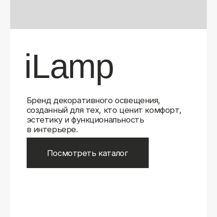
Бренд декоративного освещения,
созданный для тех, кто ценит комфорт,
эстетику и функциональность
в интерьере.
Посмотреть каталог
iLamp
iLamp
Belfast
Belfast
iLedex
iLedex
iLedex Technical
iLedex Technical