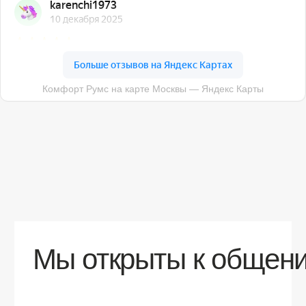
О компании
Доставка
Контакты
Контакты
sales@comfortrooms.ru
8 (495) 120-30-90
117 342, город Москва, ул. Бутлерова 17,
БЦ NEO GEO, 4-й этаж, офис 4056
Политика конфиденциальности
Разработка сайта
© 2026 Все права защищены