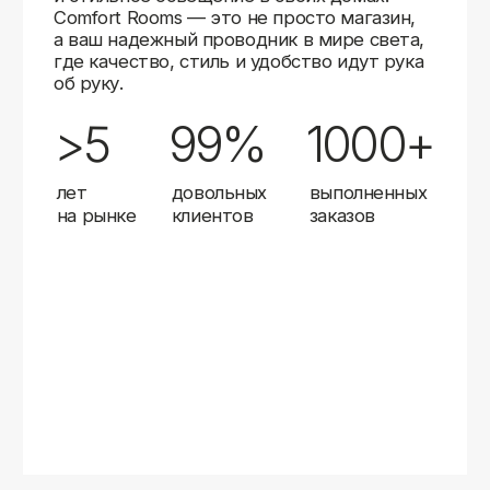
Карты
Мы доставляем заказы в любой город России
с помощью надежных транспортных компаний.
Независимо от вашего местоположения,
вы можете заказать освещение, и мы организуем
быструю и удобную доставку.
Работаем с проверенными логистическими
партнерами, чтобы ваш заказ прибыл вовремя
и в полной сохранности. Выбирайте комфортный
способ получения — курьерская доставка,
самовывоз из пункта выдачи или доставка
до двери.
Доставка в любой город России
—
отправляем заказы транспортными
компаниями.
Гибкие условия
— курьерская доставка,
самовывоз или отправка в пункт выдачи.
Оперативная отправка
— 95% заказов
передаем в службу доставки в день
оформления.
Стать дистрибьютором