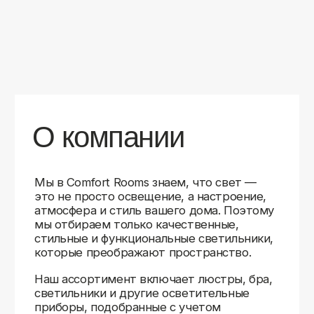
уверены в качестве каждой покупки.
Независимо от того, оформляете ли
вы гостиную, спальню или рабочее
пространство, у нас есть решения для
любого интерьера.
Помимо широкого выбора, мы заботимся
о вашем удобстве. Благодаря оперативной
доставке, понятному сайту и экспертной
поддержке вы можете легко подобрать
нужное освещение, не тратя время
на долгие поиски. Если у вас возникли
вопросы, наши специалисты всегда готовы
помочь с выбором и ответить на все
технические нюансы.
Мы гордимся тем, что уже помогли
тысячам клиентов создать уютное
и стильное освещение в своих домах.
Comfort Rooms — это не просто магазин,
а ваш надежный проводник в мире света,
где качество, стиль и удобство идут рука
об руку.
>5
99%
1000+
лет
довольных
выполненных
на рынке
клиентов
заказов