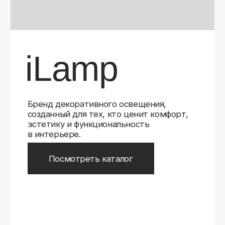
Бренд декоративного освещения,
созданный для тех, кто ценит комфорт,
эстетику и функциональность
в интерьере.
Посмотреть каталог
iLamp
iLamp
Belfast
Belfast
iLedex
iLedex
iLedex Technical
iLedex Technical