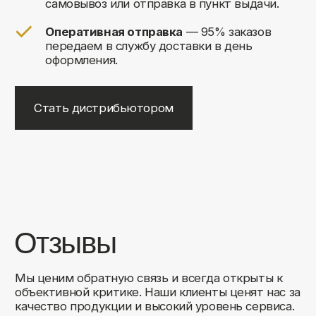
+7
Соглашаюсь на обработку своих
персональных данных
Отправить
Либо свяжитесь с нами любым
удобным для вас способом:
8 (495) 120-30-90
sales@comfortrooms.ru