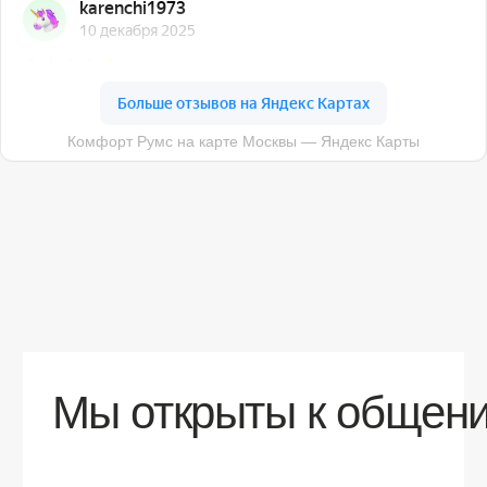
О компании
Доставка
Контакты
Контакты
sales@comfortrooms.ru
8 (495) 120-30-90
117 342, город Москва, ул. Бутлерова 17,
БЦ NEO GEO, 4-й этаж, офис 4056
Политика конфиденциальности
Разработка сайта
© 2026 Все права защищены