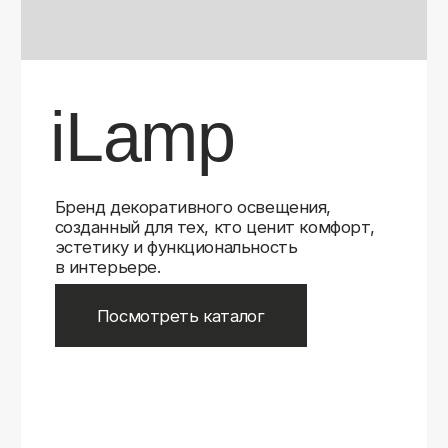
Бренд декоративного освещения,
созданный для тех, кто ценит комфорт,
эстетику и функциональность
в интерьере.
Посмотреть каталог
iLamp
iLamp
Belfast
Belfast
iLedex
iLedex
iLedex Technical
iLedex Technical