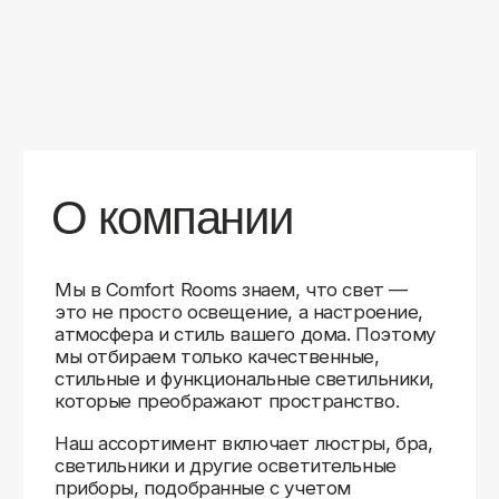
уверены в качестве каждой покупки.
Независимо от того, оформляете ли
вы гостиную, спальню или рабочее
пространство, у нас есть решения для
любого интерьера.
Помимо широкого выбора, мы заботимся
о вашем удобстве. Благодаря оперативной
доставке, понятному сайту и экспертной
поддержке вы можете легко подобрать
нужное освещение, не тратя время
на долгие поиски. Если у вас возникли
вопросы, наши специалисты всегда готовы
помочь с выбором и ответить на все
технические нюансы.
Мы гордимся тем, что уже помогли
тысячам клиентов создать уютное
и стильное освещение в своих домах.
Comfort Rooms — это не просто магазин,
а ваш надежный проводник в мире света,
где качество, стиль и удобство идут рука
об руку.
>5
99%
1000+
лет
довольных
выполненных
на рынке
клиентов
заказов