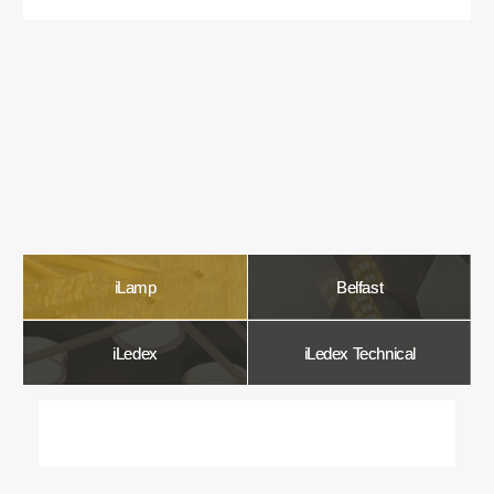
О компании
Мы в Comfort Rooms знаем, что свет —
это не просто освещение, а настроение,
атмосфера и стиль вашего дома. Поэтому
мы отбираем только качественные,
стильные и функциональные светильники,
которые преображают пространство.
Наш ассортимент включает люстры, бра,
светильники и другие осветительные
приборы, подобранные с учетом
современных трендов и надежности.
Мы тщательно отбираем продукцию
и работаем только с проверенными
производителями, чтобы вы могли быть