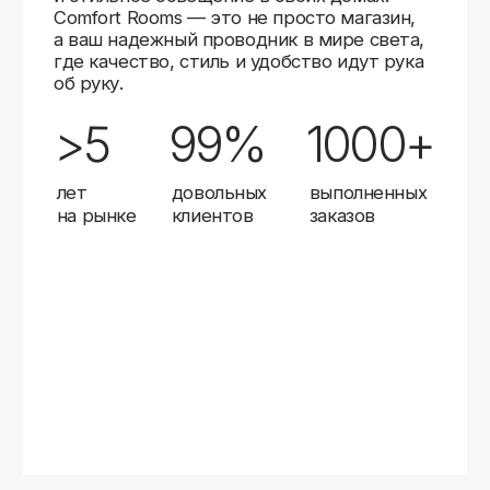
Карты
Мы доставляем заказы в любой город России
с помощью надежных транспортных компаний.
Независимо от вашего местоположения,
вы можете заказать освещение, и мы организуем
быструю и удобную доставку.
Работаем с проверенными логистическими
партнерами, чтобы ваш заказ прибыл вовремя
и в полной сохранности. Выбирайте комфортный
способ получения — курьерская доставка,
самовывоз из пункта выдачи или доставка
до двери.
Доставка в любой город России
—
отправляем заказы транспортными
компаниями.
Гибкие условия
— курьерская доставка,
самовывоз или отправка в пункт выдачи.
Оперативная отправка
— 95% заказов
передаем в службу доставки в день
оформления.
Стать дистрибьютором