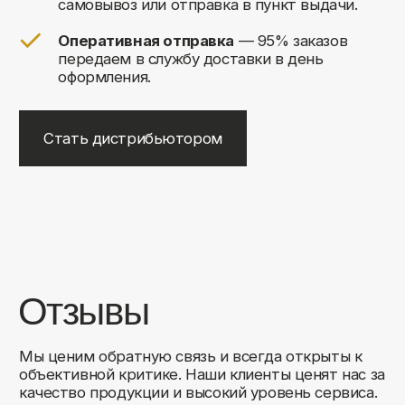
+7
Соглашаюсь на обработку своих
персональных данных
Отправить
Либо свяжитесь с нами любым
удобным для вас способом:
8 (495) 120-30-90
sales@comfortrooms.ru