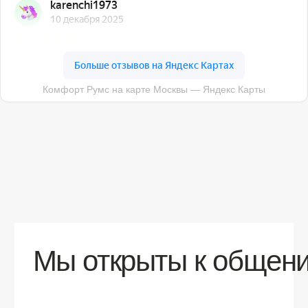
О компании
Доставка
Контакты
Контакты
sales@comfortrooms.ru
8 (495) 120-30-90
117 342, город Москва, ул. Бутлерова 17,
БЦ NEO GEO, 4-й этаж, офис 4056
Политика конфиденциальности
Разработка сайта
© 2026 Все права защищены