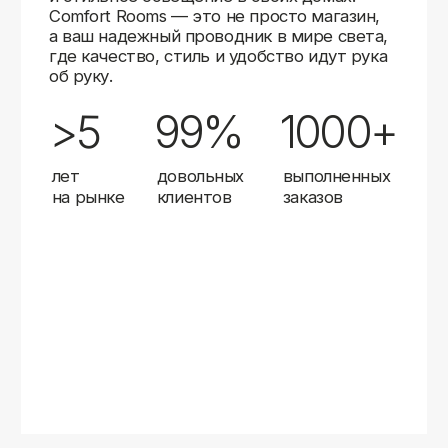
Карты
Мы доставляем заказы в любой город России
с помощью надежных транспортных компаний.
Независимо от вашего местоположения,
вы можете заказать освещение, и мы организуем
быструю и удобную доставку.
Работаем с проверенными логистическими
партнерами, чтобы ваш заказ прибыл вовремя
и в полной сохранности. Выбирайте комфортный
способ получения — курьерская доставка,
самовывоз из пункта выдачи или доставка
до двери.
Доставка в любой город России
—
отправляем заказы транспортными
компаниями.
Гибкие условия
— курьерская доставка,
самовывоз или отправка в пункт выдачи.
Оперативная отправка
— 95% заказов
передаем в службу доставки в день
оформления.
Стать дистрибьютором