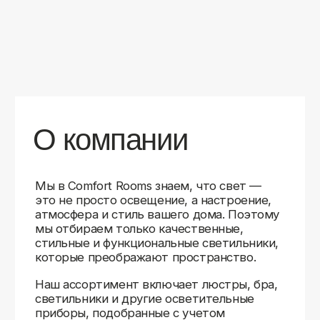
уверены в качестве каждой покупки.
Независимо от того, оформляете ли
вы гостиную, спальню или рабочее
пространство, у нас есть решения для
любого интерьера.
Помимо широкого выбора, мы заботимся
о вашем удобстве. Благодаря оперативной
доставке, понятному сайту и экспертной
поддержке вы можете легко подобрать
нужное освещение, не тратя время
на долгие поиски. Если у вас возникли
вопросы, наши специалисты всегда готовы
помочь с выбором и ответить на все
технические нюансы.
Мы гордимся тем, что уже помогли
тысячам клиентов создать уютное
и стильное освещение в своих домах.
Comfort Rooms — это не просто магазин,
а ваш надежный проводник в мире света,
где качество, стиль и удобство идут рука
об руку.
>5
99%
1000+
лет
довольных
выполненных
на рынке
клиентов
заказов