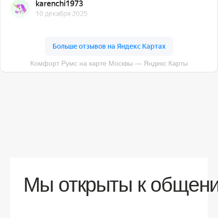
О компании
Доставка
Контакты
Контакты
sales@comfortrooms.ru
8 (495) 120-30-90
117 342, город Москва, ул. Бутлерова 17,
БЦ NEO GEO, 4-й этаж, офис 4056
Политика конфиденциальности
Разработка сайта
© 2026 Все права защищены