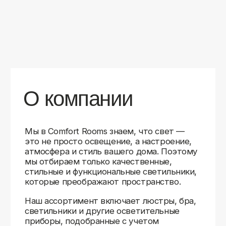
уверены в качестве каждой покупки.
Независимо от того, оформляете ли
вы гостиную, спальню или рабочее
пространство, у нас есть решения для
любого интерьера.
Помимо широкого выбора, мы заботимся
о вашем удобстве. Благодаря оперативной
доставке, понятному сайту и экспертной
поддержке вы можете легко подобрать
нужное освещение, не тратя время
на долгие поиски. Если у вас возникли
вопросы, наши специалисты всегда готовы
помочь с выбором и ответить на все
технические нюансы.
Мы гордимся тем, что уже помогли
тысячам клиентов создать уютное
и стильное освещение в своих домах.
Comfort Rooms — это не просто магазин,
а ваш надежный проводник в мире света,
где качество, стиль и удобство идут рука
об руку.
>5
99%
1000+
лет
довольных
выполненных
на рынке
клиентов
заказов