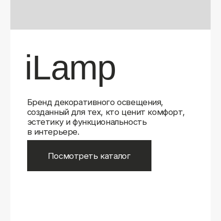
Бренд декоративного освещения,
созданный для тех, кто ценит комфорт,
эстетику и функциональность
в интерьере.
Посмотреть каталог
iLamp
iLamp
Belfast
Belfast
iLedex
iLedex
iLedex Technical
iLedex Technical