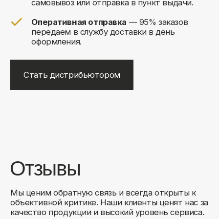
+7
Соглашаюсь на обработку своих
персональных данных
Отправить
Либо свяжитесь с нами любым
удобным для вас способом:
8 (495) 120-30-90
sales@comfortrooms.ru