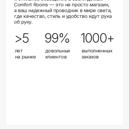
Карты
Мы доставляем заказы в любой город России
с помощью надежных транспортных компаний.
Независимо от вашего местоположения,
вы можете заказать освещение, и мы организуем
быструю и удобную доставку.
Работаем с проверенными логистическими
партнерами, чтобы ваш заказ прибыл вовремя
и в полной сохранности. Выбирайте комфортный
способ получения — курьерская доставка,
самовывоз из пункта выдачи или доставка
до двери.
Доставка в любой город России
—
отправляем заказы транспортными
компаниями.
Гибкие условия
— курьерская доставка,
самовывоз или отправка в пункт выдачи.
Оперативная отправка
— 95% заказов
передаем в службу доставки в день
оформления.
Стать дистрибьютором