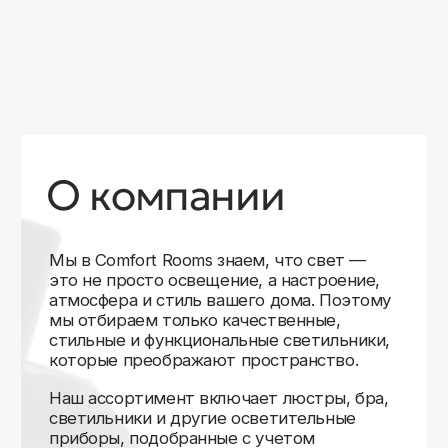
уверены в качестве каждой покупки.
Независимо от того, оформляете ли
вы гостиную, спальню или рабочее
пространство, у нас есть решения для
любого интерьера.
Помимо широкого выбора, мы заботимся
о вашем удобстве. Благодаря оперативной
доставке, понятному сайту и экспертной
поддержке вы можете легко подобрать
нужное освещение, не тратя время
на долгие поиски. Если у вас возникли
вопросы, наши специалисты всегда готовы
помочь с выбором и ответить на все
технические нюансы.
Мы гордимся тем, что уже помогли
тысячам клиентов создать уютное
и стильное освещение в своих домах.
Comfort Rooms — это не просто магазин,
а ваш надежный проводник в мире света,
где качество, стиль и удобство идут рука
об руку.
>5
99%
1000+
лет
довольных
выполненных
на рынке
клиентов
заказов