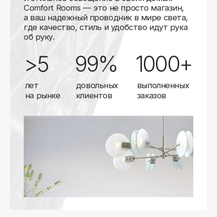
Карты
Мы доставляем заказы в любой город России
с помощью надежных транспортных компаний.
Независимо от вашего местоположения,
вы можете заказать освещение, и мы организуем
быструю и удобную доставку.
Работаем с проверенными логистическими
партнерами, чтобы ваш заказ прибыл вовремя
и в полной сохранности. Выбирайте комфортный
способ получения — курьерская доставка,
самовывоз из пункта выдачи или доставка
до двери.
Доставка в любой город России
—
отправляем заказы транспортными
компаниями.
Гибкие условия
— курьерская доставка,
самовывоз или отправка в пункт выдачи.
Оперативная отправка
— 95% заказов
передаем в службу доставки в день
оформления.
Стать дистрибьютором