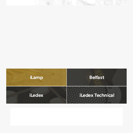
О компании
Мы в Comfort Rooms знаем, что свет —
это не просто освещение, а настроение,
атмосфера и стиль вашего дома. Поэтому
мы отбираем только качественные,
стильные и функциональные светильники,
которые преображают пространство.
Наш ассортимент включает люстры, бра,
светильники и другие осветительные
приборы, подобранные с учетом
современных трендов и надежности.
Мы тщательно отбираем продукцию
и работаем только с проверенными
производителями, чтобы вы могли быть