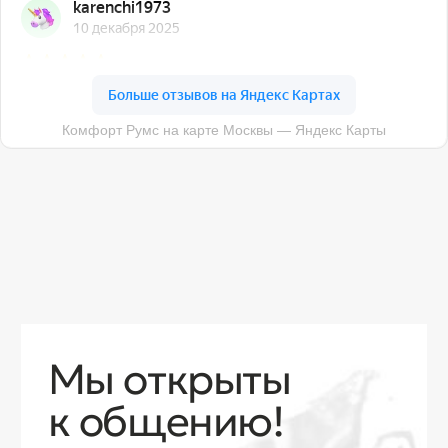
О компании
Доставка
Контакты
Контакты
sales@comfortrooms.ru
8 (495) 120-30-90
117 342, город Москва, ул. Бутлерова 17,
БЦ NEO GEO, 4-й этаж, офис 4056
Политика конфиденциальности
Разработка сайта
© 2026 Все права защищены