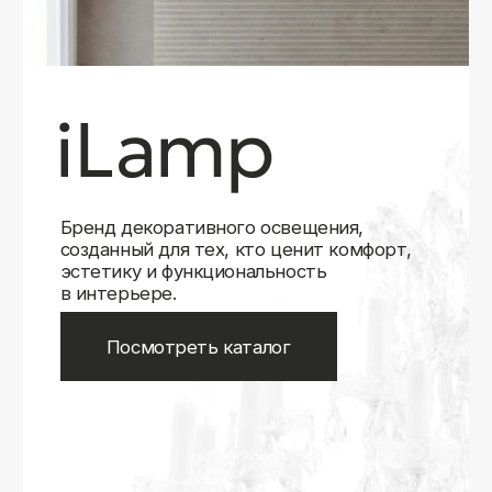
Бренд декоративного освещения,
созданный для тех, кто ценит комфорт,
эстетику и функциональность
в интерьере.
Посмотреть каталог
iLamp
iLamp
Belfast
Belfast
iLedex
iLedex
iLedex Technical
iLedex Technical