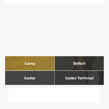
О компании
Мы в Comfort Rooms знаем, что свет —
это не просто освещение, а настроение,
атмосфера и стиль вашего дома. Поэтому
мы отбираем только качественные,
стильные и функциональные светильники,
которые преображают пространство.
Наш ассортимент включает люстры, бра,
светильники и другие осветительные
приборы, подобранные с учетом
современных трендов и надежности.
Мы тщательно отбираем продукцию
и работаем только с проверенными
производителями, чтобы вы могли быть