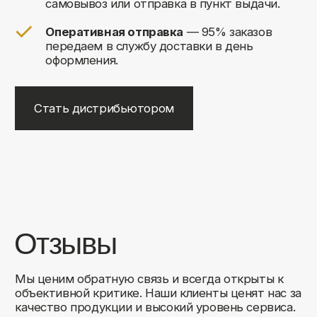
+7
Соглашаюсь на обработку своих
персональных данных
Отправить
Либо свяжитесь с нами любым
удобным для вас способом:
8 (495) 120-30-90
sales@comfortrooms.ru