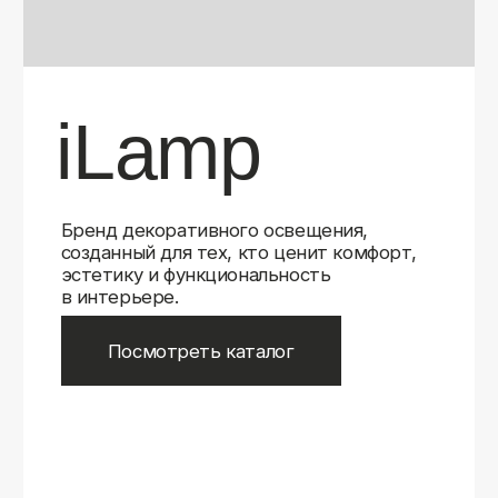
Бренд декоративного освещения,
созданный для тех, кто ценит комфорт,
эстетику и функциональность
в интерьере.
Посмотреть каталог
iLamp
iLamp
Belfast
Belfast
iLedex
iLedex
iLedex Technical
iLedex Technical