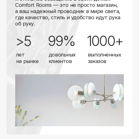
Карты
Мы доставляем заказы в любой город России
с помощью надежных транспортных компаний.
Независимо от вашего местоположения,
вы можете заказать освещение, и мы организуем
быструю и удобную доставку.
Работаем с проверенными логистическими
партнерами, чтобы ваш заказ прибыл вовремя
и в полной сохранности. Выбирайте комфортный
способ получения — курьерская доставка,
самовывоз из пункта выдачи или доставка
до двери.
Доставка в любой город России
—
отправляем заказы транспортными
компаниями.
Гибкие условия
— курьерская доставка,
самовывоз или отправка в пункт выдачи.
Оперативная отправка
— 95% заказов
передаем в службу доставки в день
оформления.
Стать дистрибьютором