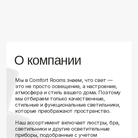
уверены в качестве каждой покупки.
Независимо от того, оформляете ли
вы гостиную, спальню или рабочее
пространство, у нас есть решения для
любого интерьера.
Помимо широкого выбора, мы заботимся
о вашем удобстве. Благодаря оперативной
доставке, понятному сайту и экспертной
поддержке вы можете легко подобрать
нужное освещение, не тратя время
на долгие поиски. Если у вас возникли
вопросы, наши специалисты всегда готовы
помочь с выбором и ответить на все
технические нюансы.
Мы гордимся тем, что уже помогли
тысячам клиентов создать уютное
и стильное освещение в своих домах.
Comfort Rooms — это не просто магазин,
а ваш надежный проводник в мире света,
где качество, стиль и удобство идут рука
об руку.
>5
99%
1000+
лет
довольных
выполненных
на рынке
клиентов
заказов