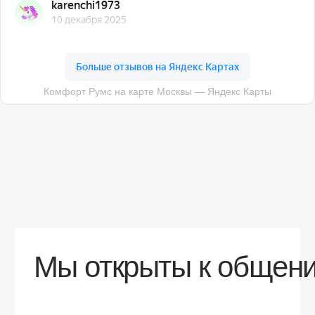
О компании
Доставка
Контакты
Контакты
sales@comfortrooms.ru
8 (495) 120-30-90
117 342, город Москва, ул. Бутлерова 17,
БЦ NEO GEO, 4-й этаж, офис 4056
Политика конфиденциальности
Разработка сайта
© 2026 Все права защищены