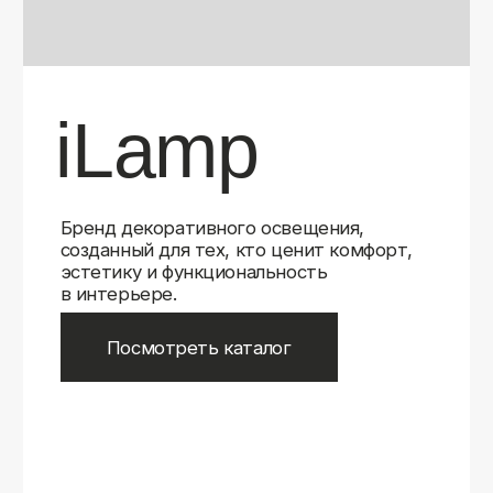
Бренд декоративного освещения,
созданный для тех, кто ценит комфорт,
эстетику и функциональность
в интерьере.
Посмотреть каталог
iLamp
iLamp
Belfast
Belfast
iLedex
iLedex
iLedex Technical
iLedex Technical