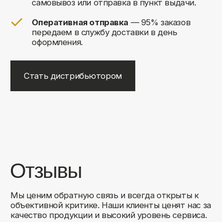
+7
Соглашаюсь на обработку своих
персональных данных
Отправить
Либо свяжитесь с нами любым
удобным для вас способом:
8 (495) 120-30-90
sales@comfortrooms.ru