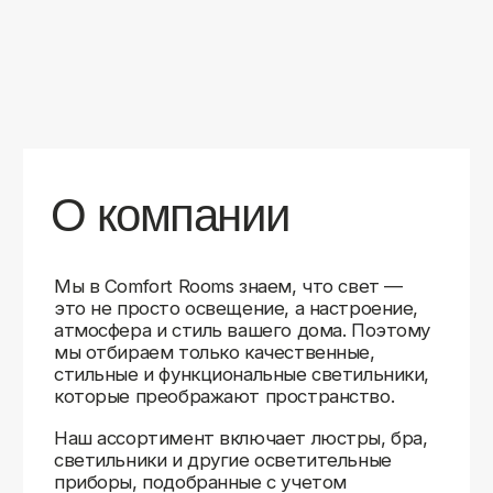
уверены в качестве каждой покупки.
Независимо от того, оформляете ли
вы гостиную, спальню или рабочее
пространство, у нас есть решения для
любого интерьера.
Помимо широкого выбора, мы заботимся
о вашем удобстве. Благодаря оперативной
доставке, понятному сайту и экспертной
поддержке вы можете легко подобрать
нужное освещение, не тратя время
на долгие поиски. Если у вас возникли
вопросы, наши специалисты всегда готовы
помочь с выбором и ответить на все
технические нюансы.
Мы гордимся тем, что уже помогли
тысячам клиентов создать уютное
и стильное освещение в своих домах.
Comfort Rooms — это не просто магазин,
а ваш надежный проводник в мире света,
где качество, стиль и удобство идут рука
об руку.
>5
99%
1000+
лет
довольных
выполненных
на рынке
клиентов
заказов