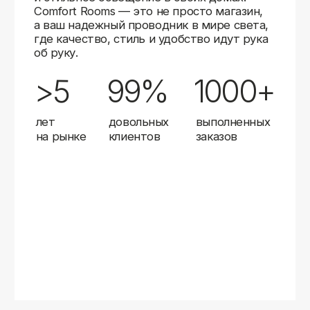
Карты
Мы доставляем заказы в любой город России
с помощью надежных транспортных компаний.
Независимо от вашего местоположения,
вы можете заказать освещение, и мы организуем
быструю и удобную доставку.
Работаем с проверенными логистическими
партнерами, чтобы ваш заказ прибыл вовремя
и в полной сохранности. Выбирайте комфортный
способ получения — курьерская доставка,
самовывоз из пункта выдачи или доставка
до двери.
Доставка в любой город России
—
отправляем заказы транспортными
компаниями.
Гибкие условия
— курьерская доставка,
самовывоз или отправка в пункт выдачи.
Оперативная отправка
— 95% заказов
передаем в службу доставки в день
оформления.
Стать дистрибьютором