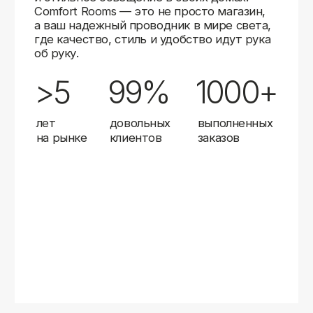
Карты
Мы доставляем заказы в любой город России
с помощью надежных транспортных компаний.
Независимо от вашего местоположения,
вы можете заказать освещение, и мы организуем
быструю и удобную доставку.
Работаем с проверенными логистическими
партнерами, чтобы ваш заказ прибыл вовремя
и в полной сохранности. Выбирайте комфортный
способ получения — курьерская доставка,
самовывоз из пункта выдачи или доставка
до двери.
Доставка в любой город России
—
отправляем заказы транспортными
компаниями.
Гибкие условия
— курьерская доставка,
самовывоз или отправка в пункт выдачи.
Оперативная отправка
— 95% заказов
передаем в службу доставки в день
оформления.
Стать дистрибьютором