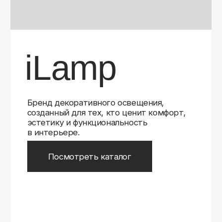
Бренд декоративного освещения,
созданный для тех, кто ценит комфорт,
эстетику и функциональность
в интерьере.
Посмотреть каталог
iLamp
iLamp
Belfast
Belfast
iLedex
iLedex
iLedex Technical
iLedex Technical