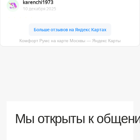
О компании
Доставка
Контакты
Контакты
sales@comfortrooms.ru
8 (495) 120-30-90
117 342, город Москва, ул. Бутлерова 17,
БЦ NEO GEO, 4-й этаж, офис 4056
Политика конфиденциальности
Разработка сайта
© 2026 Все права защищены