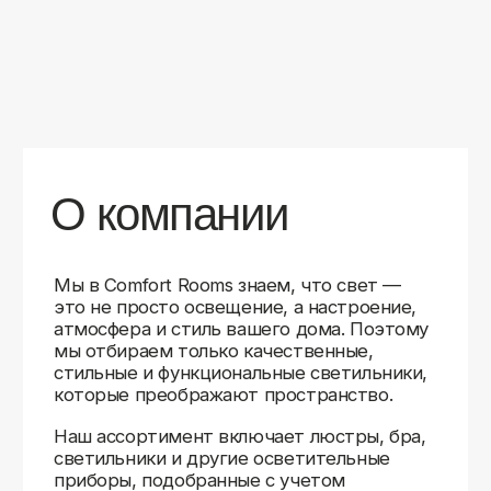
уверены в качестве каждой покупки.
Независимо от того, оформляете ли
вы гостиную, спальню или рабочее
пространство, у нас есть решения для
любого интерьера.
Помимо широкого выбора, мы заботимся
о вашем удобстве. Благодаря оперативной
доставке, понятному сайту и экспертной
поддержке вы можете легко подобрать
нужное освещение, не тратя время
на долгие поиски. Если у вас возникли
вопросы, наши специалисты всегда готовы
помочь с выбором и ответить на все
технические нюансы.
Мы гордимся тем, что уже помогли
тысячам клиентов создать уютное
и стильное освещение в своих домах.
Comfort Rooms — это не просто магазин,
а ваш надежный проводник в мире света,
где качество, стиль и удобство идут рука
об руку.
>5
99%
1000+
лет
довольных
выполненных
на рынке
клиентов
заказов