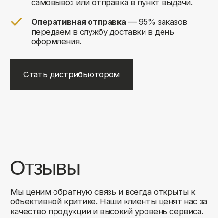
+7
Соглашаюсь на обработку своих
персональных данных
Отправить
Либо свяжитесь с нами любым
удобным для вас способом:
8 (495) 120-30-90
sales@comfortrooms.ru