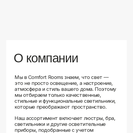
уверены в качестве каждой покупки.
Независимо от того, оформляете ли
вы гостиную, спальню или рабочее
пространство, у нас есть решения для
любого интерьера.
Помимо широкого выбора, мы заботимся
о вашем удобстве. Благодаря оперативной
доставке, понятному сайту и экспертной
поддержке вы можете легко подобрать
нужное освещение, не тратя время
на долгие поиски. Если у вас возникли
вопросы, наши специалисты всегда готовы
помочь с выбором и ответить на все
технические нюансы.
Мы гордимся тем, что уже помогли
тысячам клиентов создать уютное
и стильное освещение в своих домах.
Comfort Rooms — это не просто магазин,
а ваш надежный проводник в мире света,
где качество, стиль и удобство идут рука
об руку.
>5
99%
1000+
лет
довольных
выполненных
на рынке
клиентов
заказов