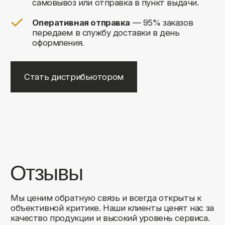
+7
Соглашаюсь на обработку своих
персональных данных
Отправить
Либо свяжитесь с нами любым
удобным для вас способом:
8 (495) 120-30-90
sales@comfortrooms.ru