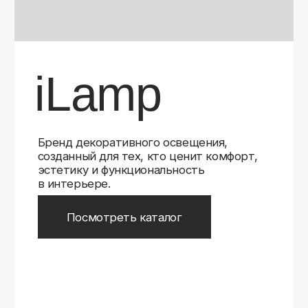
Бренд декоративного освещения,
созданный для тех, кто ценит комфорт,
эстетику и функциональность
в интерьере.
Посмотреть каталог
iLamp
iLamp
Belfast
Belfast
iLedex
iLedex
iLedex Technical
iLedex Technical