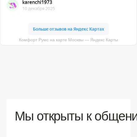
О компании
Доставка
Контакты
Контакты
sales@comfortrooms.ru
8 (495) 120-30-90
117 342, город Москва, ул. Бутлерова 17,
БЦ NEO GEO, 4-й этаж, офис 4056
Политика конфиденциальности
Разработка сайта
© 2026 Все права защищены