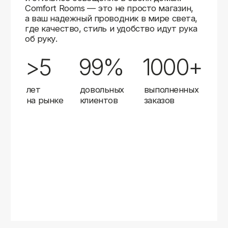
Карты
Мы доставляем заказы в любой город России
с помощью надежных транспортных компаний.
Независимо от вашего местоположения,
вы можете заказать освещение, и мы организуем
быструю и удобную доставку.
Работаем с проверенными логистическими
партнерами, чтобы ваш заказ прибыл вовремя
и в полной сохранности. Выбирайте комфортный
способ получения — курьерская доставка,
самовывоз из пункта выдачи или доставка
до двери.
Доставка в любой город России
—
отправляем заказы транспортными
компаниями.
Гибкие условия
— курьерская доставка,
самовывоз или отправка в пункт выдачи.
Оперативная отправка
— 95% заказов
передаем в службу доставки в день
оформления.
Стать дистрибьютором