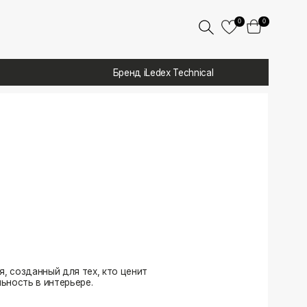
0
0
Бренд iLedex Technical
 тех, кто ценит
ере.