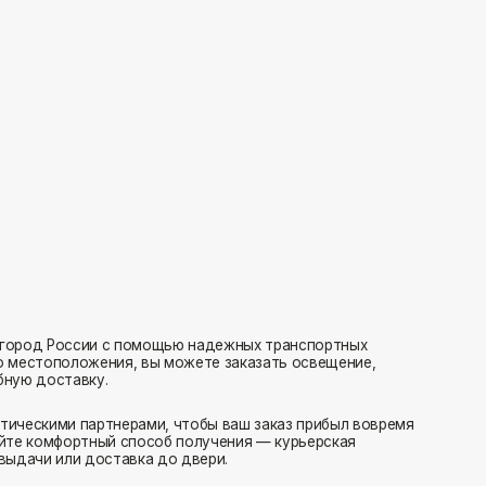
с помощью надежных транспортных
ия, вы можете заказать освещение,
нерами, чтобы ваш заказ прибыл вовремя
 способ получения — курьерская
тавка до двери.
ляем заказы транспортными компаниями.
амовывоз или отправка в пункт выдачи.
редаем в службу доставки в день оформления.