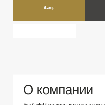
О компании
Мы в Comfort Rooms знаем, что свет — это не просто освещ
атмосфера и стиль вашего дома. Поэтому мы отбираем тол
и функциональные светильники, которые преображают про
Наш ассортимент включает люстры, бра, светильники и др
подобранные с учетом современных трендов и надежност
продукцию и работаем только с проверенными производит
уверены в качестве каждой покупки. Независимо от того, 
спальню или рабочее пространство, у нас есть решения дл