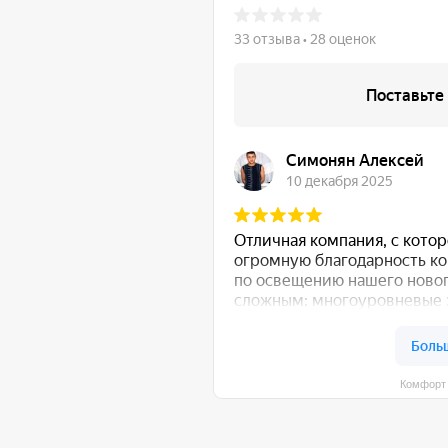
Комфорт Румс на карте Моск
общению!
:
Либо свяжитесь с нами любым удобным для