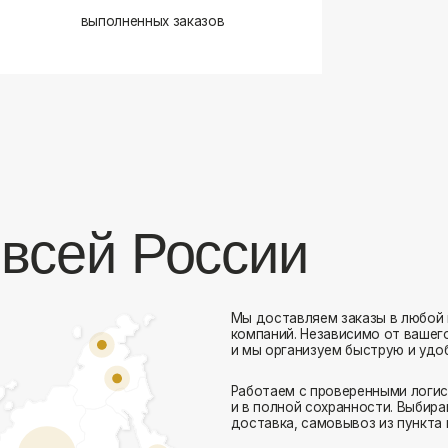
сей России
Мы доставляем заказы в любой город России 
компаний. Независимо от вашего местоположен
и мы организуем быструю и удобную доставку.
Работаем с проверенными логистическими парт
Комфорт Румс на карте Москвы — Яндекс Карты
и в полной сохранности. Выбирайте комфортный
доставка, самовывоз из пункта выдачи или дос
Доставка в любой город России
— отправ
Гибкие условия
— курьерская доставка, с
Оперативная отправка
— 95% заказов пе
Стать дистрибьютором