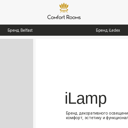
д Belfast
Бренд iLedex
iLamp
Бренд декоративного освещения, созданный для
комфорт, эстетику и функциональность в интерь
Посмотреть каталог