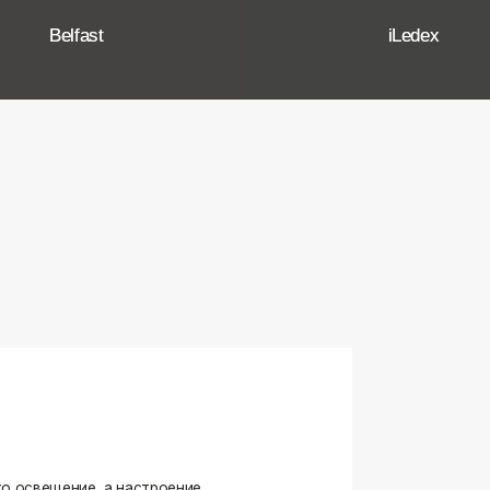
ение, а настроение,
ько качественные, стильные
странство.
угие осветительные приборы,
и. Мы тщательно отбираем
елями, чтобы вы могли быть
оформляете ли вы гостиную,
я любого интерьера.