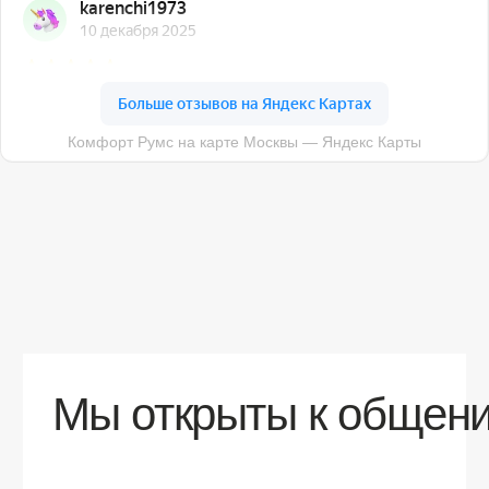
О компании
Доставка
Контакты
Контакты
sales@comfortrooms.ru
8 (495) 120-30-90
117 342, город Москва, ул. Бутлерова 17,
БЦ NEO GEO, 4-й этаж, офис 4056
Политика конфиденциальности
Разработка сайта
© 2026 Все права защищены