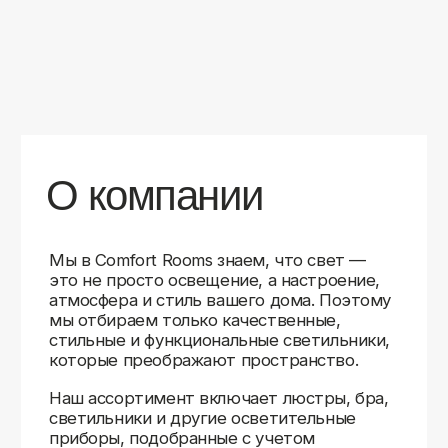
уверены в качестве каждой покупки.
Независимо от того, оформляете ли
вы гостиную, спальню или рабочее
пространство, у нас есть решения для
любого интерьера.
Помимо широкого выбора, мы заботимся
о вашем удобстве. Благодаря оперативной
доставке, понятному сайту и экспертной
поддержке вы можете легко подобрать
нужное освещение, не тратя время
на долгие поиски. Если у вас возникли
вопросы, наши специалисты всегда готовы
помочь с выбором и ответить на все
технические нюансы.
Мы гордимся тем, что уже помогли
тысячам клиентов создать уютное
и стильное освещение в своих домах.
Comfort Rooms — это не просто магазин,
а ваш надежный проводник в мире света,
где качество, стиль и удобство идут рука
об руку.
>5
99%
1000+
лет
довольных
выполненных
на рынке
клиентов
заказов