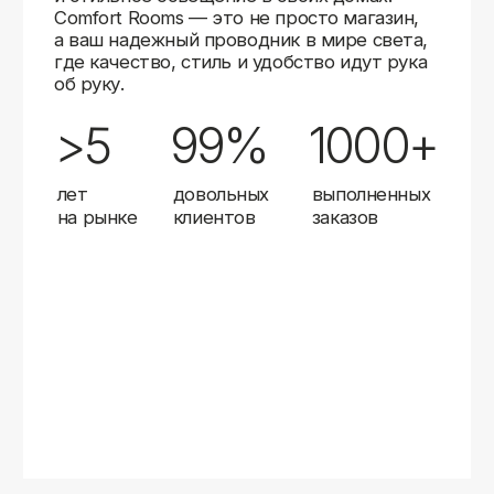
Карты
Мы доставляем заказы в любой город России
с помощью надежных транспортных компаний.
Независимо от вашего местоположения,
вы можете заказать освещение, и мы организуем
быструю и удобную доставку.
Работаем с проверенными логистическими
партнерами, чтобы ваш заказ прибыл вовремя
и в полной сохранности. Выбирайте комфортный
способ получения — курьерская доставка,
самовывоз из пункта выдачи или доставка
до двери.
Доставка в любой город России
—
отправляем заказы транспортными
компаниями.
Гибкие условия
— курьерская доставка,
самовывоз или отправка в пункт выдачи.
Оперативная отправка
— 95% заказов
передаем в службу доставки в день
оформления.
Стать дистрибьютором