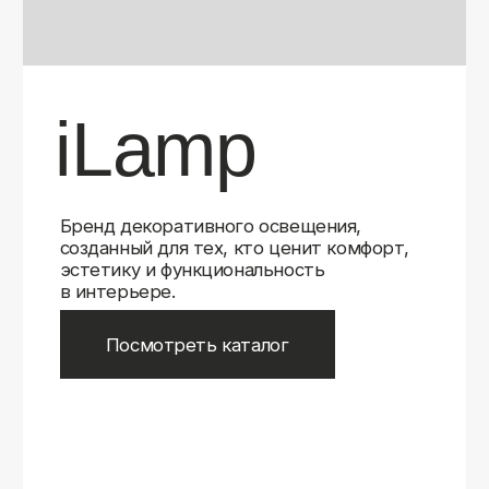
Бренд декоративного освещения,
созданный для тех, кто ценит комфорт,
эстетику и функциональность
в интерьере.
Посмотреть каталог
iLamp
iLamp
Belfast
Belfast
iLedex
iLedex
iLedex Technical
iLedex Technical