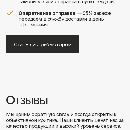
+7
Соглашаюсь на обработку своих
персональных данных
Отправить
Либо свяжитесь с нами любым
удобным для вас способом:
8 (495) 120-30-90
sales@comfortrooms.ru