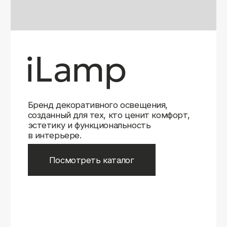
Бренд декоративного освещения,
созданный для тех, кто ценит комфорт,
эстетику и функциональность
в интерьере.
Посмотреть каталог
iLamp
iLamp
Belfast
Belfast
iLedex
iLedex
iLedex Technical
iLedex Technical