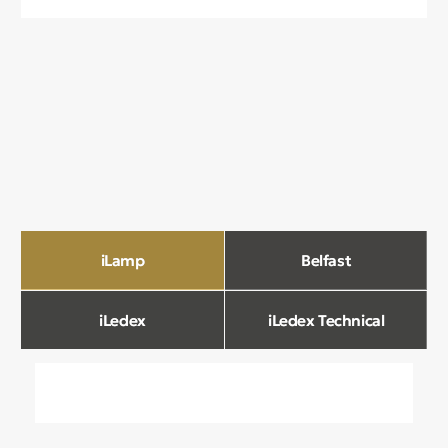
О компании
Мы в Comfort Rooms знаем, что свет —
это не просто освещение, а настроение,
атмосфера и стиль вашего дома. Поэтому
мы отбираем только качественные,
стильные и функциональные светильники,
которые преображают пространство.
Наш ассортимент включает люстры, бра,
светильники и другие осветительные
приборы, подобранные с учетом
современных трендов и надежности.
Мы тщательно отбираем продукцию
и работаем только с проверенными
производителями, чтобы вы могли быть