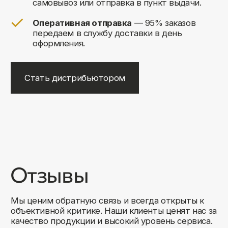
+7
Соглашаюсь на обработку своих
персональных данных
Отправить
Либо свяжитесь с нами любым
удобным для вас способом:
8 (495) 120-30-90
sales@comfortrooms.ru