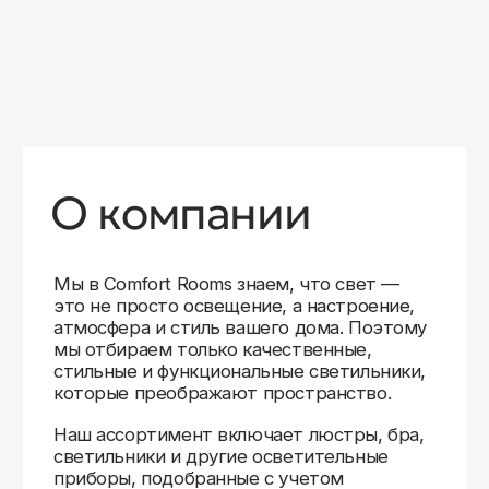
уверены в качестве каждой покупки.
Независимо от того, оформляете ли
вы гостиную, спальню или рабочее
пространство, у нас есть решения для
любого интерьера.
Помимо широкого выбора, мы заботимся
о вашем удобстве. Благодаря оперативной
доставке, понятному сайту и экспертной
поддержке вы можете легко подобрать
нужное освещение, не тратя время
на долгие поиски. Если у вас возникли
вопросы, наши специалисты всегда готовы
помочь с выбором и ответить на все
технические нюансы.
Мы гордимся тем, что уже помогли
тысячам клиентов создать уютное
и стильное освещение в своих домах.
Comfort Rooms — это не просто магазин,
а ваш надежный проводник в мире света,
где качество, стиль и удобство идут рука
об руку.
>5
99%
1000+
лет
довольных
выполненных
на рынке
клиентов
заказов