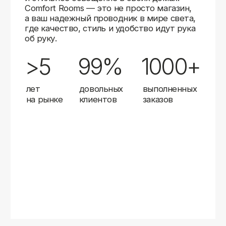
Карты
Мы доставляем заказы в любой город России
с помощью надежных транспортных компаний.
Независимо от вашего местоположения,
вы можете заказать освещение, и мы организуем
быструю и удобную доставку.
Работаем с проверенными логистическими
партнерами, чтобы ваш заказ прибыл вовремя
и в полной сохранности. Выбирайте комфортный
способ получения — курьерская доставка,
самовывоз из пункта выдачи или доставка
до двери.
Доставка в любой город России
—
отправляем заказы транспортными
компаниями.
Гибкие условия
— курьерская доставка,
самовывоз или отправка в пункт выдачи.
Оперативная отправка
— 95% заказов
передаем в службу доставки в день
оформления.
Стать дистрибьютором