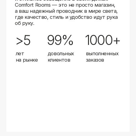
Карты
Мы доставляем заказы в любой город России
с помощью надежных транспортных компаний.
Независимо от вашего местоположения,
вы можете заказать освещение, и мы организуем
быструю и удобную доставку.
Работаем с проверенными логистическими
партнерами, чтобы ваш заказ прибыл вовремя
и в полной сохранности. Выбирайте комфортный
способ получения — курьерская доставка,
самовывоз из пункта выдачи или доставка
до двери.
Доставка в любой город России
—
отправляем заказы транспортными
компаниями.
Гибкие условия
— курьерская доставка,
самовывоз или отправка в пункт выдачи.
Оперативная отправка
— 95% заказов
передаем в службу доставки в день
оформления.
Стать дистрибьютором