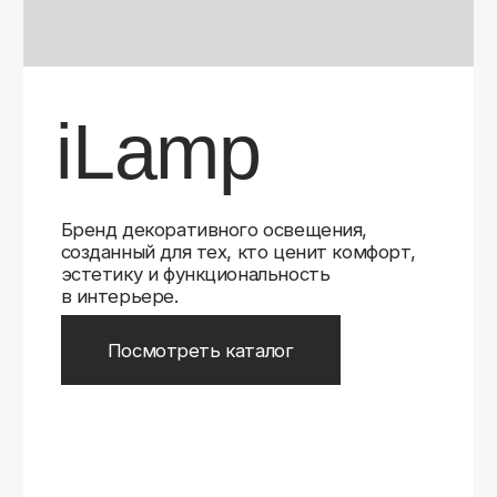
Бренд декоративного освещения,
созданный для тех, кто ценит комфорт,
эстетику и функциональность
в интерьере.
Посмотреть каталог
iLamp
iLamp
Belfast
Belfast
iLedex
iLedex
iLedex Technical
iLedex Technical