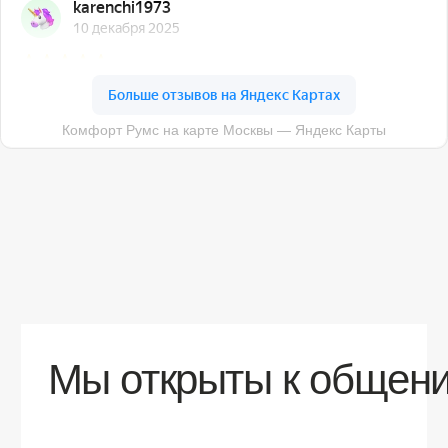
О компании
Доставка
Контакты
Контакты
sales@comfortrooms.ru
8 (495) 120-30-90
117 342, город Москва, ул. Бутлерова 17,
БЦ NEO GEO, 4-й этаж, офис 4056
Политика конфиденциальности
Разработка сайта
© 2026 Все права защищены