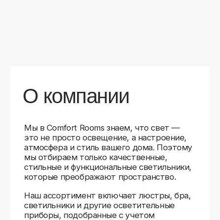
уверены в качестве каждой покупки.
Независимо от того, оформляете ли
вы гостиную, спальню или рабочее
пространство, у нас есть решения для
любого интерьера.
Помимо широкого выбора, мы заботимся
о вашем удобстве. Благодаря оперативной
доставке, понятному сайту и экспертной
поддержке вы можете легко подобрать
нужное освещение, не тратя время
на долгие поиски. Если у вас возникли
вопросы, наши специалисты всегда готовы
помочь с выбором и ответить на все
технические нюансы.
Мы гордимся тем, что уже помогли
тысячам клиентов создать уютное
и стильное освещение в своих домах.
Comfort Rooms — это не просто магазин,
а ваш надежный проводник в мире света,
где качество, стиль и удобство идут рука
об руку.
>5
99%
1000+
лет
довольных
выполненных
на рынке
клиентов
заказов