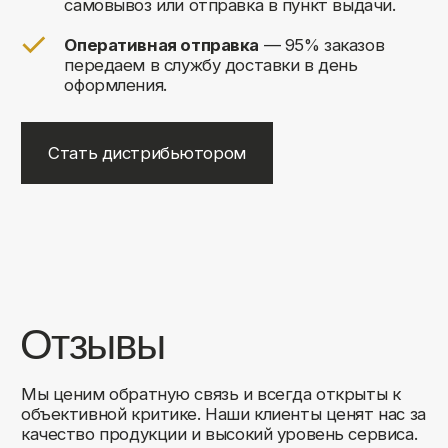
+7
Соглашаюсь на обработку своих
персональных данных
Отправить
Либо свяжитесь с нами любым
удобным для вас способом:
8 (495) 120-30-90
sales@comfortrooms.ru