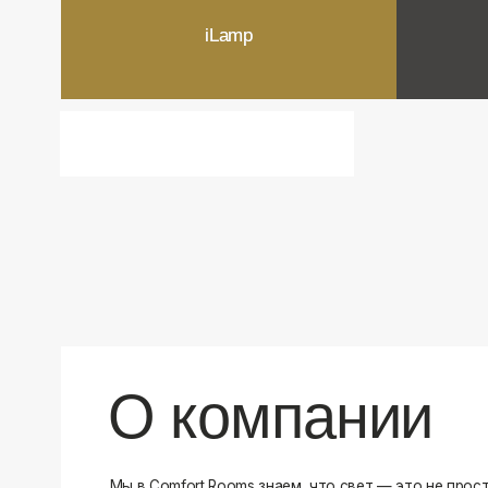
О компании
Мы в Comfort Rooms знаем, что свет — это не просто освещ
атмосфера и стиль вашего дома. Поэтому мы отбираем тол
и функциональные светильники, которые преображают про
Наш ассортимент включает люстры, бра, светильники и др
подобранные с учетом современных трендов и надежност
продукцию и работаем только с проверенными производит
уверены в качестве каждой покупки. Независимо от того, 
спальню или рабочее пространство, у нас есть решения дл