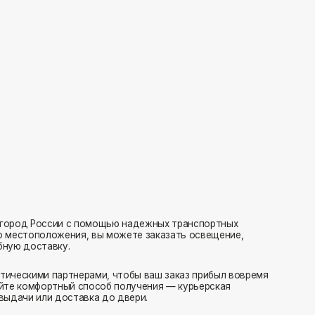
с помощью надежных транспортных
ия, вы можете заказать освещение,
нерами, чтобы ваш заказ прибыл вовремя
 способ получения — курьерская
тавка до двери.
ляем заказы транспортными компаниями.
амовывоз или отправка в пункт выдачи.
редаем в службу доставки в день оформления.