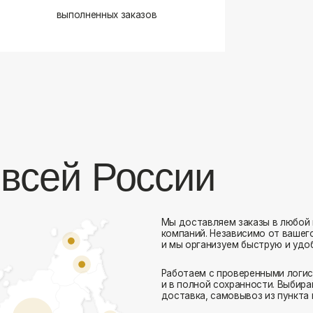
сей России
Мы доставляем заказы в любой город России 
компаний. Независимо от вашего местоположен
и мы организуем быструю и удобную доставку.
Работаем с проверенными логистическими парт
Комфорт Румс на карте Москвы — Яндекс Карты
и в полной сохранности. Выбирайте комфортный
доставка, самовывоз из пункта выдачи или дос
Доставка в любой город России
— отправ
Гибкие условия
— курьерская доставка, с
Оперативная отправка
— 95% заказов пе
Стать дистрибьютором