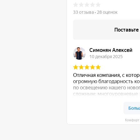
Комфорт Румс на карте Моск
общению!
:
Либо свяжитесь с нами любым удобным для