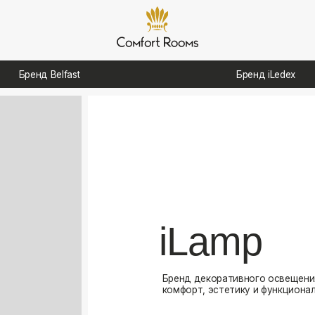
д Belfast
Бренд iLedex
iLamp
Бренд декоративного освещения, созданный для
комфорт, эстетику и функциональность в интерь
Посмотреть каталог