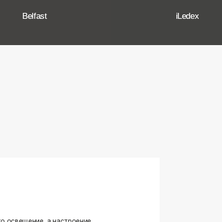
ение, а настроение,
ько качественные, стильные
странство.
угие осветительные приборы,
и. Мы тщательно отбираем
елями, чтобы вы могли быть
оформляете ли вы гостиную,
я любого интерьера.