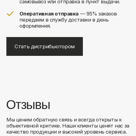
+7
Соглашаюсь на обработку своих
персональных данных
Отправить
Либо свяжитесь с нами любым
удобным для вас способом:
8 (495) 120-30-90
sales@comfortrooms.ru