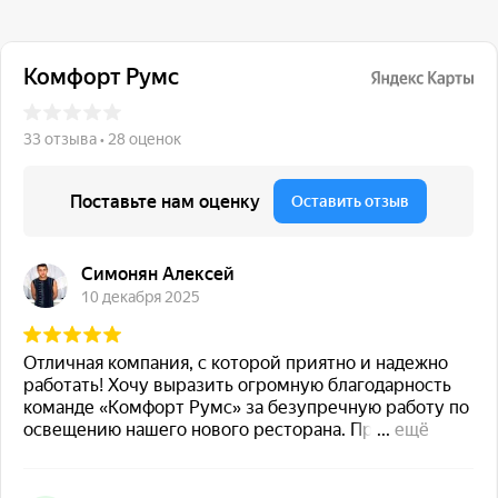
117 342, город Москва,
ул. Бутлерова 17, БЦ NEO
GEO, 4-й этаж, офис 4056
Навигация
Каталог