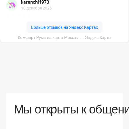
О компании
Доставка
Контакты
Контакты
sales@comfortrooms.ru
8 (495) 120-30-90
117 342, город Москва, ул. Бутлерова 17,
БЦ NEO GEO, 4-й этаж, офис 4056
Политика конфиденциальности
Разработка сайта
© 2026 Все права защищены