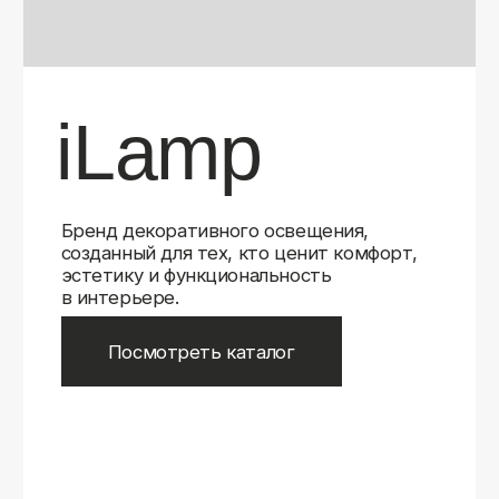
Бренд декоративного освещения,
созданный для тех, кто ценит комфорт,
эстетику и функциональность
в интерьере.
Посмотреть каталог
iLamp
iLamp
Belfast
Belfast
iLedex
iLedex
iLedex Technical
iLedex Technical