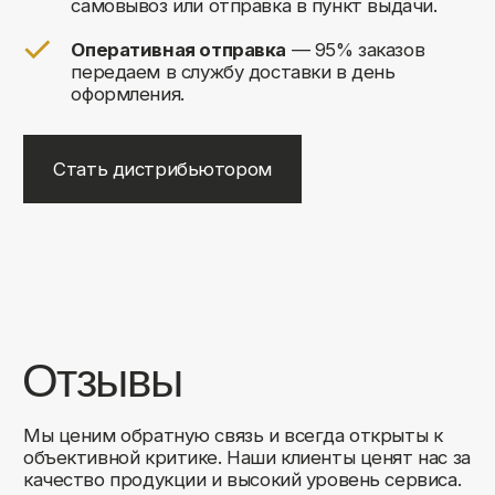
+7
Соглашаюсь на обработку своих
персональных данных
Отправить
Либо свяжитесь с нами любым
удобным для вас способом:
8 (495) 120-30-90
sales@comfortrooms.ru