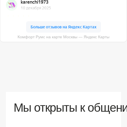
О компании
Доставка
Контакты
Контакты
sales@comfortrooms.ru
8 (495) 120-30-90
117 342, город Москва, ул. Бутлерова 17,
БЦ NEO GEO, 4-й этаж, офис 4056
Политика конфиденциальности
Разработка сайта
© 2026 Все права защищены