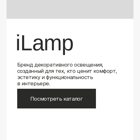
Бренд декоративного освещения,
созданный для тех, кто ценит комфорт,
эстетику и функциональность
в интерьере.
Посмотреть каталог
iLamp
iLamp
Belfast
Belfast
iLedex
iLedex
iLedex Technical
iLedex Technical