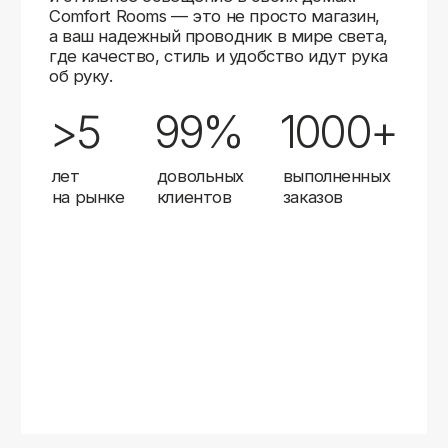
Карты
Мы доставляем заказы в любой город России
с помощью надежных транспортных компаний.
Независимо от вашего местоположения,
вы можете заказать освещение, и мы организуем
быструю и удобную доставку.
Работаем с проверенными логистическими
партнерами, чтобы ваш заказ прибыл вовремя
и в полной сохранности. Выбирайте комфортный
способ получения — курьерская доставка,
самовывоз из пункта выдачи или доставка
до двери.
Доставка в любой город России
—
отправляем заказы транспортными
компаниями.
Гибкие условия
— курьерская доставка,
самовывоз или отправка в пункт выдачи.
Оперативная отправка
— 95% заказов
передаем в службу доставки в день
оформления.
Стать дистрибьютором