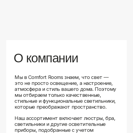
уверены в качестве каждой покупки.
Независимо от того, оформляете ли
вы гостиную, спальню или рабочее
пространство, у нас есть решения для
любого интерьера.
Помимо широкого выбора, мы заботимся
о вашем удобстве. Благодаря оперативной
доставке, понятному сайту и экспертной
поддержке вы можете легко подобрать
нужное освещение, не тратя время
на долгие поиски. Если у вас возникли
вопросы, наши специалисты всегда готовы
помочь с выбором и ответить на все
технические нюансы.
Мы гордимся тем, что уже помогли
тысячам клиентов создать уютное
и стильное освещение в своих домах.
Comfort Rooms — это не просто магазин,
а ваш надежный проводник в мире света,
где качество, стиль и удобство идут рука
об руку.
>5
99%
1000+
лет
довольных
выполненных
на рынке
клиентов
заказов