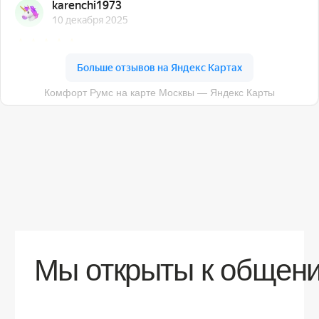
О компании
Доставка
Контакты
Контакты
sales@comfortrooms.ru
8 (495) 120-30-90
117 342, город Москва, ул. Бутлерова 17,
БЦ NEO GEO, 4-й этаж, офис 4056
Политика конфиденциальности
Разработка сайта
© 2026 Все права защищены