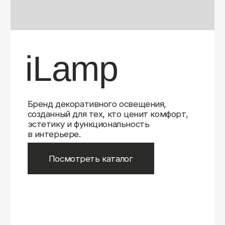
Бренд декоративного освещения,
созданный для тех, кто ценит комфорт,
эстетику и функциональность
в интерьере.
Посмотреть каталог
iLamp
iLamp
Belfast
Belfast
iLedex
iLedex
iLedex Technical
iLedex Technical