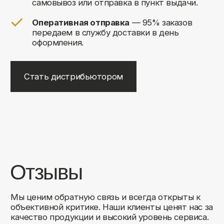
+7
Соглашаюсь на обработку своих
персональных данных
Отправить
Либо свяжитесь с нами любым
удобным для вас способом:
8 (495) 120-30-90
sales@comfortrooms.ru