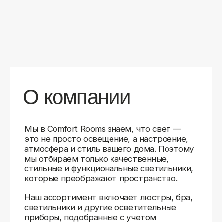
уверены в качестве каждой покупки.
Независимо от того, оформляете ли
вы гостиную, спальню или рабочее
пространство, у нас есть решения для
любого интерьера.
Помимо широкого выбора, мы заботимся
о вашем удобстве. Благодаря оперативной
доставке, понятному сайту и экспертной
поддержке вы можете легко подобрать
нужное освещение, не тратя время
на долгие поиски. Если у вас возникли
вопросы, наши специалисты всегда готовы
помочь с выбором и ответить на все
технические нюансы.
Мы гордимся тем, что уже помогли
тысячам клиентов создать уютное
и стильное освещение в своих домах.
Comfort Rooms — это не просто магазин,
а ваш надежный проводник в мире света,
где качество, стиль и удобство идут рука
об руку.
>5
99%
1000+
лет
довольных
выполненных
на рынке
клиентов
заказов