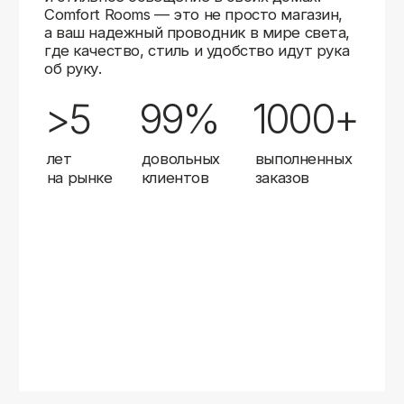
Карты
Мы доставляем заказы в любой город России
с помощью надежных транспортных компаний.
Независимо от вашего местоположения,
вы можете заказать освещение, и мы организуем
быструю и удобную доставку.
Работаем с проверенными логистическими
партнерами, чтобы ваш заказ прибыл вовремя
и в полной сохранности. Выбирайте комфортный
способ получения — курьерская доставка,
самовывоз из пункта выдачи или доставка
до двери.
Доставка в любой город России
—
отправляем заказы транспортными
компаниями.
Гибкие условия
— курьерская доставка,
самовывоз или отправка в пункт выдачи.
Оперативная отправка
— 95% заказов
передаем в службу доставки в день
оформления.
Стать дистрибьютором