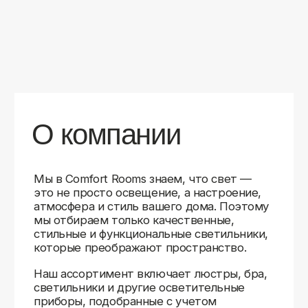
уверены в качестве каждой покупки.
Независимо от того, оформляете ли
вы гостиную, спальню или рабочее
пространство, у нас есть решения для
любого интерьера.
Помимо широкого выбора, мы заботимся
о вашем удобстве. Благодаря оперативной
доставке, понятному сайту и экспертной
поддержке вы можете легко подобрать
нужное освещение, не тратя время
на долгие поиски. Если у вас возникли
вопросы, наши специалисты всегда готовы
помочь с выбором и ответить на все
технические нюансы.
Мы гордимся тем, что уже помогли
тысячам клиентов создать уютное
и стильное освещение в своих домах.
Comfort Rooms — это не просто магазин,
а ваш надежный проводник в мире света,
где качество, стиль и удобство идут рука
об руку.
>5
99%
1000+
лет
довольных
выполненных
на рынке
клиентов
заказов