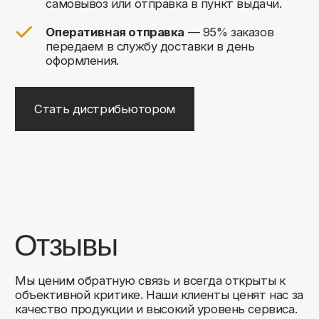
+7
Соглашаюсь на обработку своих
персональных данных
Отправить
Либо свяжитесь с нами любым
удобным для вас способом:
8 (495) 120-30-90
sales@comfortrooms.ru