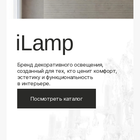
Бренд декоративного освещения,
созданный для тех, кто ценит комфорт,
эстетику и функциональность
в интерьере.
Посмотреть каталог
iLamp
iLamp
Belfast
Belfast
iLedex
iLedex
iLedex Technical
iLedex Technical