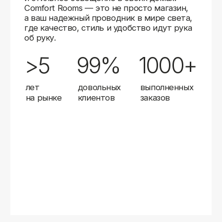
Карты
Мы доставляем заказы в любой город России
с помощью надежных транспортных компаний.
Независимо от вашего местоположения,
вы можете заказать освещение, и мы организуем
быструю и удобную доставку.
Работаем с проверенными логистическими
партнерами, чтобы ваш заказ прибыл вовремя
и в полной сохранности. Выбирайте комфортный
способ получения — курьерская доставка,
самовывоз из пункта выдачи или доставка
до двери.
Доставка в любой город России
—
отправляем заказы транспортными
компаниями.
Гибкие условия
— курьерская доставка,
самовывоз или отправка в пункт выдачи.
Оперативная отправка
— 95% заказов
передаем в службу доставки в день
оформления.
Стать дистрибьютором