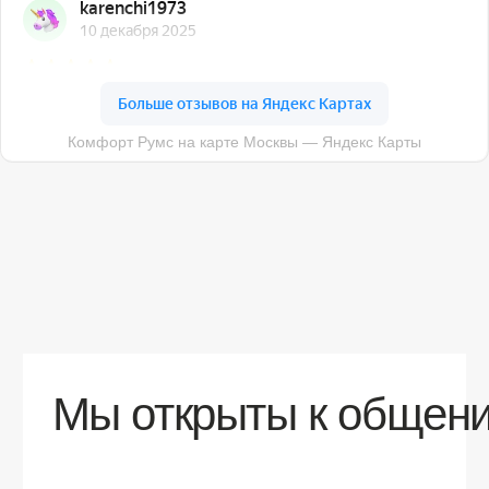
О компании
Доставка
Контакты
Контакты
sales@comfortrooms.ru
8 (495) 120-30-90
117 342, город Москва, ул. Бутлерова 17,
БЦ NEO GEO, 4-й этаж, офис 4056
Политика конфиденциальности
Разработка сайта
© 2026 Все права защищены