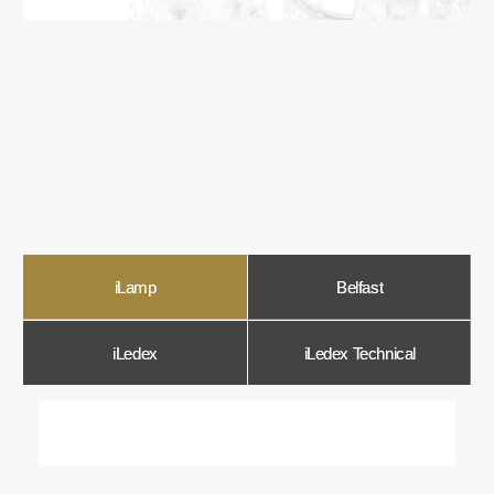
О компании
Мы в Comfort Rooms знаем, что свет —
это не просто освещение, а настроение,
атмосфера и стиль вашего дома. Поэтому
мы отбираем только качественные,
стильные и функциональные светильники,
которые преображают пространство.
Наш ассортимент включает люстры, бра,
светильники и другие осветительные
приборы, подобранные с учетом
современных трендов и надежности.
Мы тщательно отбираем продукцию
и работаем только с проверенными
производителями, чтобы вы могли быть