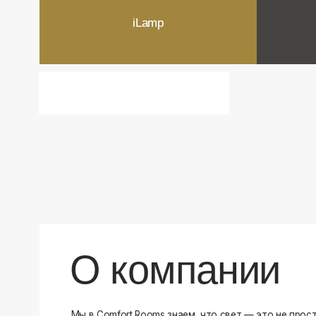
О компании
Мы в Comfort Rooms знаем, что свет — это не просто освещ
атмосфера и стиль вашего дома. Поэтому мы отбираем тол
и функциональные светильники, которые преображают про
Наш ассортимент включает люстры, бра, светильники и др
подобранные с учетом современных трендов и надежност
продукцию и работаем только с проверенными производит
уверены в качестве каждой покупки. Независимо от того, 
спальню или рабочее пространство, у нас есть решения дл