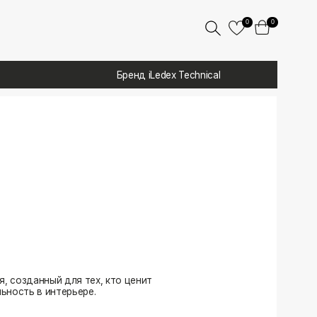
0
0
Бренд iLedex Technical
 тех, кто ценит
ере.