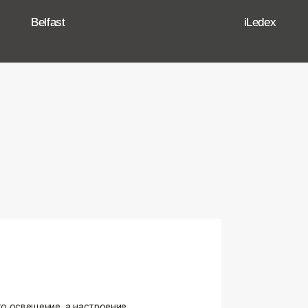
ение, а настроение,
ько качественные, стильные
странство.
угие осветительные приборы,
и. Мы тщательно отбираем
елями, чтобы вы могли быть
оформляете ли вы гостиную,
я любого интерьера.