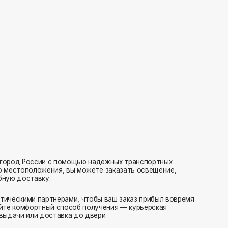
с помощью надежных транспортных
ия, вы можете заказать освещение,
нерами, чтобы ваш заказ прибыл вовремя
 способ получения — курьерская
тавка до двери.
ляем заказы транспортными компаниями.
амовывоз или отправка в пункт выдачи.
редаем в службу доставки в день оформления.