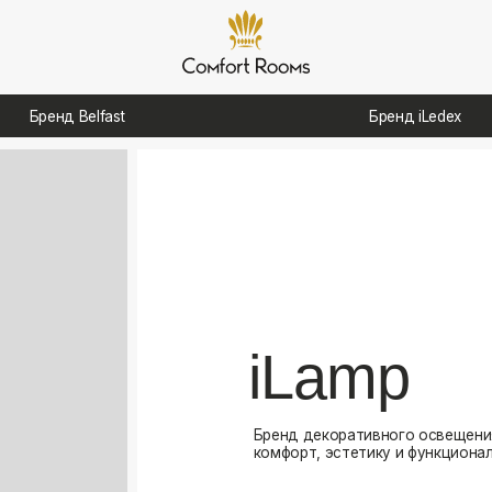
д Belfast
Бренд iLedex
iLamp
Бренд декоративного освещения, созданный для
комфорт, эстетику и функциональность в интерь
Посмотреть каталог