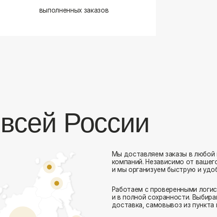
сей России
Мы доставляем заказы в любой город России 
компаний. Независимо от вашего местоположен
и мы организуем быструю и удобную доставку.
Работаем с проверенными логистическими парт
Комфорт Румс на карте Москвы — Яндекс Карты
и в полной сохранности. Выбирайте комфортный
доставка, самовывоз из пункта выдачи или дос
Доставка в любой город России
— отправ
Гибкие условия
— курьерская доставка, с
Оперативная отправка
— 95% заказов пе
Стать дистрибьютором