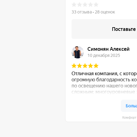
Комфорт Румс на карте Моск
общению!
:
Либо свяжитесь с нами любым удобным для