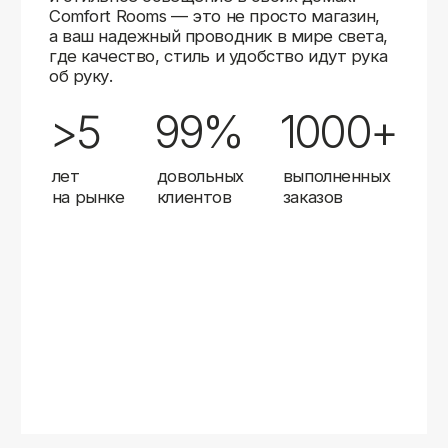
Карты
Мы доставляем заказы в любой город России
с помощью надежных транспортных компаний.
Независимо от вашего местоположения,
вы можете заказать освещение, и мы организуем
быструю и удобную доставку.
Работаем с проверенными логистическими
партнерами, чтобы ваш заказ прибыл вовремя
и в полной сохранности. Выбирайте комфортный
способ получения — курьерская доставка,
самовывоз из пункта выдачи или доставка
до двери.
Доставка в любой город России
—
отправляем заказы транспортными
компаниями.
Гибкие условия
— курьерская доставка,
самовывоз или отправка в пункт выдачи.
Оперативная отправка
— 95% заказов
передаем в службу доставки в день
оформления.
Стать дистрибьютором