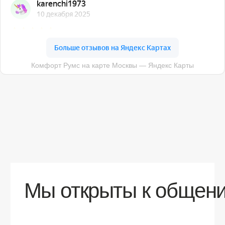
О компании
Доставка
Контакты
Контакты
sales@comfortrooms.ru
8 (495) 120-30-90
117 342, город Москва, ул. Бутлерова 17,
БЦ NEO GEO, 4-й этаж, офис 4056
Политика конфиденциальности
Разработка сайта
© 2026 Все права защищены