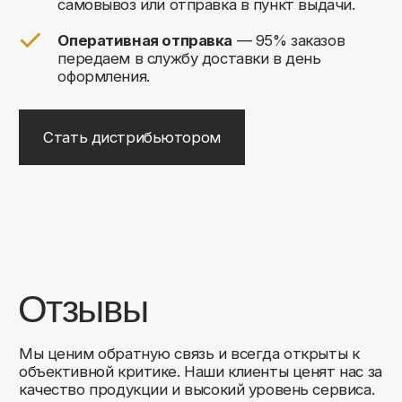
+7
Соглашаюсь на обработку своих
персональных данных
Отправить
Либо свяжитесь с нами любым
удобным для вас способом:
8 (495) 120-30-90
sales@comfortrooms.ru