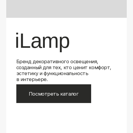
Бренд декоративного освещения,
созданный для тех, кто ценит комфорт,
эстетику и функциональность
в интерьере.
Посмотреть каталог
iLamp
iLamp
Belfast
Belfast
iLedex
iLedex
iLedex Technical
iLedex Technical