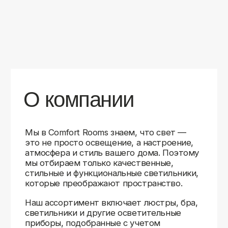
уверены в качестве каждой покупки.
Независимо от того, оформляете ли
вы гостиную, спальню или рабочее
пространство, у нас есть решения для
любого интерьера.
Помимо широкого выбора, мы заботимся
о вашем удобстве. Благодаря оперативной
доставке, понятному сайту и экспертной
поддержке вы можете легко подобрать
нужное освещение, не тратя время
на долгие поиски. Если у вас возникли
вопросы, наши специалисты всегда готовы
помочь с выбором и ответить на все
технические нюансы.
Мы гордимся тем, что уже помогли
тысячам клиентов создать уютное
и стильное освещение в своих домах.
Comfort Rooms — это не просто магазин,
а ваш надежный проводник в мире света,
где качество, стиль и удобство идут рука
об руку.
>5
99%
1000+
лет
довольных
выполненных
на рынке
клиентов
заказов