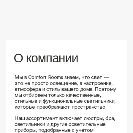
уверены в качестве каждой покупки.
Независимо от того, оформляете ли
вы гостиную, спальню или рабочее
пространство, у нас есть решения для
любого интерьера.
Помимо широкого выбора, мы заботимся
о вашем удобстве. Благодаря оперативной
доставке, понятному сайту и экспертной
поддержке вы можете легко подобрать
нужное освещение, не тратя время
на долгие поиски. Если у вас возникли
вопросы, наши специалисты всегда готовы
помочь с выбором и ответить на все
технические нюансы.
Мы гордимся тем, что уже помогли
тысячам клиентов создать уютное
и стильное освещение в своих домах.
Comfort Rooms — это не просто магазин,
а ваш надежный проводник в мире света,
где качество, стиль и удобство идут рука
об руку.
>5
99%
1000+
лет
довольных
выполненных
на рынке
клиентов
заказов