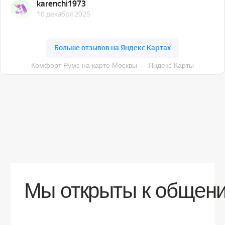
О компании
Доставка
Контакты
Контакты
sales@comfortrooms.ru
8 (495) 120-30-90
117 342, город Москва, ул. Бутлерова 17,
БЦ NEO GEO, 4-й этаж, офис 4056
Политика конфиденциальности
Разработка сайта
© 2026 Все права защищены