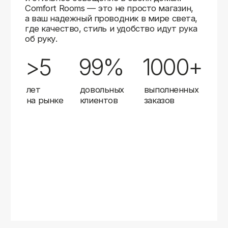
Карты
Мы доставляем заказы в любой город России
с помощью надежных транспортных компаний.
Независимо от вашего местоположения,
вы можете заказать освещение, и мы организуем
быструю и удобную доставку.
Работаем с проверенными логистическими
партнерами, чтобы ваш заказ прибыл вовремя
и в полной сохранности. Выбирайте комфортный
способ получения — курьерская доставка,
самовывоз из пункта выдачи или доставка
до двери.
Доставка в любой город России
—
отправляем заказы транспортными
компаниями.
Гибкие условия
— курьерская доставка,
самовывоз или отправка в пункт выдачи.
Оперативная отправка
— 95% заказов
передаем в службу доставки в день
оформления.
Стать дистрибьютором