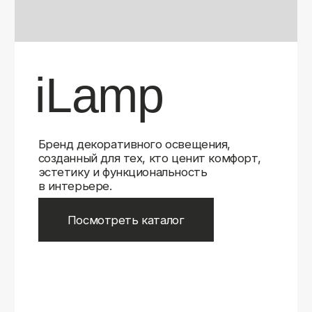
Бренд декоративного освещения,
созданный для тех, кто ценит комфорт,
эстетику и функциональность
в интерьере.
Посмотреть каталог
iLamp
iLamp
Belfast
Belfast
iLedex
iLedex
iLedex Technical
iLedex Technical