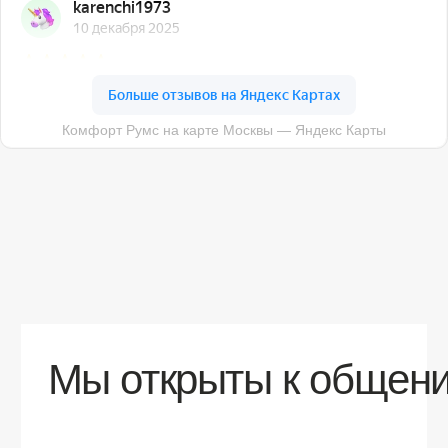
О компании
Доставка
Контакты
Контакты
sales@comfortrooms.ru
8 (495) 120-30-90
117 342, город Москва, ул. Бутлерова 17,
БЦ NEO GEO, 4-й этаж, офис 4056
Политика конфиденциальности
Разработка сайта
© 2026 Все права защищены