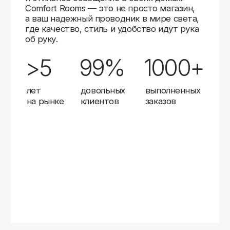
Карты
Мы доставляем заказы в любой город России
с помощью надежных транспортных компаний.
Независимо от вашего местоположения,
вы можете заказать освещение, и мы организуем
быструю и удобную доставку.
Работаем с проверенными логистическими
партнерами, чтобы ваш заказ прибыл вовремя
и в полной сохранности. Выбирайте комфортный
способ получения — курьерская доставка,
самовывоз из пункта выдачи или доставка
до двери.
Доставка в любой город России
—
отправляем заказы транспортными
компаниями.
Гибкие условия
— курьерская доставка,
самовывоз или отправка в пункт выдачи.
Оперативная отправка
— 95% заказов
передаем в службу доставки в день
оформления.
Стать дистрибьютором