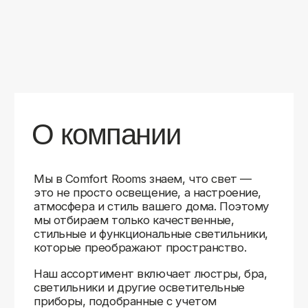
уверены в качестве каждой покупки.
Независимо от того, оформляете ли
вы гостиную, спальню или рабочее
пространство, у нас есть решения для
любого интерьера.
Помимо широкого выбора, мы заботимся
о вашем удобстве. Благодаря оперативной
доставке, понятному сайту и экспертной
поддержке вы можете легко подобрать
нужное освещение, не тратя время
на долгие поиски. Если у вас возникли
вопросы, наши специалисты всегда готовы
помочь с выбором и ответить на все
технические нюансы.
Мы гордимся тем, что уже помогли
тысячам клиентов создать уютное
и стильное освещение в своих домах.
Comfort Rooms — это не просто магазин,
а ваш надежный проводник в мире света,
где качество, стиль и удобство идут рука
об руку.
>5
99%
1000+
лет
довольных
выполненных
на рынке
клиентов
заказов