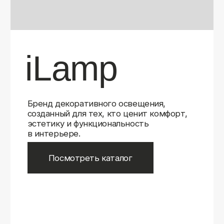
Бренд декоративного освещения,
созданный для тех, кто ценит комфорт,
эстетику и функциональность
в интерьере.
Посмотреть каталог
iLamp
iLamp
Belfast
Belfast
iLedex
iLedex
iLedex Technical
iLedex Technical