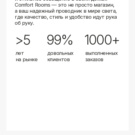
Карты
Мы доставляем заказы в любой город России
с помощью надежных транспортных компаний.
Независимо от вашего местоположения,
вы можете заказать освещение, и мы организуем
быструю и удобную доставку.
Работаем с проверенными логистическими
партнерами, чтобы ваш заказ прибыл вовремя
и в полной сохранности. Выбирайте комфортный
способ получения — курьерская доставка,
самовывоз из пункта выдачи или доставка
до двери.
Доставка в любой город России
—
отправляем заказы транспортными
компаниями.
Гибкие условия
— курьерская доставка,
самовывоз или отправка в пункт выдачи.
Оперативная отправка
— 95% заказов
передаем в службу доставки в день
оформления.
Стать дистрибьютором