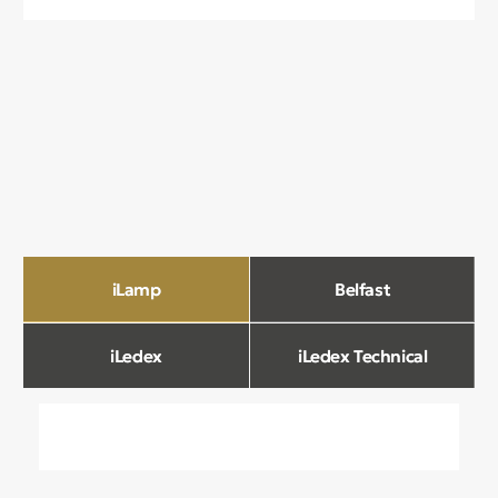
О компании
Мы в Comfort Rooms знаем, что свет —
это не просто освещение, а настроение,
атмосфера и стиль вашего дома. Поэтому
мы отбираем только качественные,
стильные и функциональные светильники,
которые преображают пространство.
Наш ассортимент включает люстры, бра,
светильники и другие осветительные
приборы, подобранные с учетом
современных трендов и надежности.
Мы тщательно отбираем продукцию
и работаем только с проверенными
производителями, чтобы вы могли быть