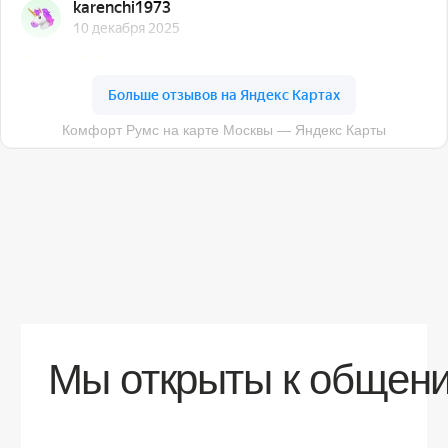
О компании
Доставка
Контакты
Контакты
sales@comfortrooms.ru
8 (495) 120-30-90
117 342, город Москва, ул. Бутлерова 17,
БЦ NEO GEO, 4-й этаж, офис 4056
Политика конфиденциальности
Разработка сайта
© 2026 Все права защищены