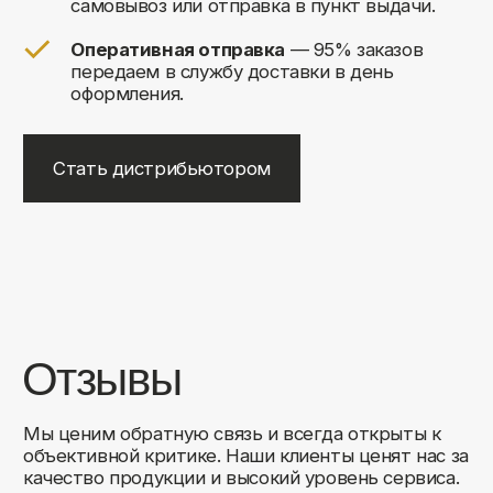
+7
Соглашаюсь на обработку своих
персональных данных
Отправить
Либо свяжитесь с нами любым
удобным для вас способом:
8 (495) 120-30-90
sales@comfortrooms.ru