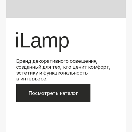
Бренд декоративного освещения,
созданный для тех, кто ценит комфорт,
эстетику и функциональность
в интерьере.
Посмотреть каталог
iLamp
iLamp
Belfast
Belfast
iLedex
iLedex
iLedex Technical
iLedex Technical