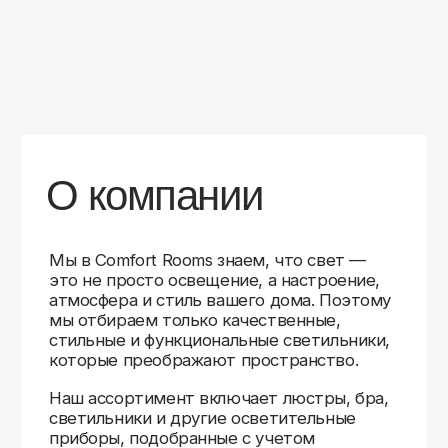
уверены в качестве каждой покупки.
Независимо от того, оформляете ли
вы гостиную, спальню или рабочее
пространство, у нас есть решения для
любого интерьера.
Помимо широкого выбора, мы заботимся
о вашем удобстве. Благодаря оперативной
доставке, понятному сайту и экспертной
поддержке вы можете легко подобрать
нужное освещение, не тратя время
на долгие поиски. Если у вас возникли
вопросы, наши специалисты всегда готовы
помочь с выбором и ответить на все
технические нюансы.
Мы гордимся тем, что уже помогли
тысячам клиентов создать уютное
и стильное освещение в своих домах.
Comfort Rooms — это не просто магазин,
а ваш надежный проводник в мире света,
где качество, стиль и удобство идут рука
об руку.
>5
99%
1000+
лет
довольных
выполненных
на рынке
клиентов
заказов