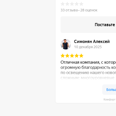
Комфорт Румс на карте Моск
 общению!
:
Либо свяжитесь с нами любым удобным для