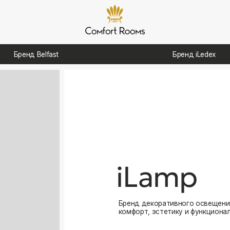
д Belfast
Бренд iLedex
iLamp
Бренд декоративного освещения, созданный для
комфорт, эстетику и функциональность в интерь
Посмотреть каталог