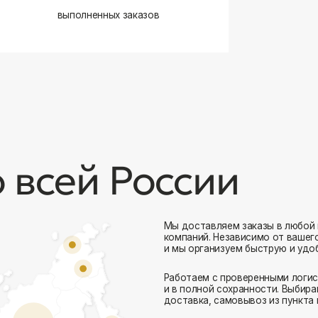
сей России
Мы доставляем заказы в любой город России 
компаний. Независимо от вашего местоположен
и мы организуем быструю и удобную доставку.
Работаем с проверенными логистическими парт
Комфорт Румс на карте Москвы — Яндекс Карты
и в полной сохранности. Выбирайте комфортный
доставка, самовывоз из пункта выдачи или дос
Доставка в любой город России
— отправ
Гибкие условия
— курьерская доставка, с
Оперативная отправка
— 95% заказов пе
Стать дистрибьютором