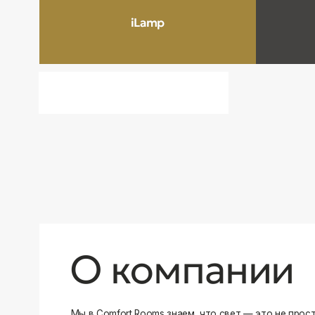
О компании
Мы в Comfort Rooms знаем, что свет — это не просто освещ
атмосфера и стиль вашего дома. Поэтому мы отбираем тол
и функциональные светильники, которые преображают про
Наш ассортимент включает люстры, бра, светильники и др
подобранные с учетом современных трендов и надежност
продукцию и работаем только с проверенными производит
уверены в качестве каждой покупки. Независимо от того, 
спальню или рабочее пространство, у нас есть решения дл