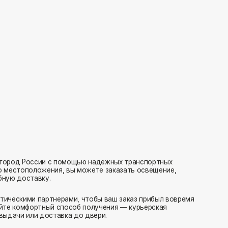
с помощью надежных транспортных
ия, вы можете заказать освещение,
нерами, чтобы ваш заказ прибыл вовремя
 способ получения — курьерская
тавка до двери.
ляем заказы транспортными компаниями.
амовывоз или отправка в пункт выдачи.
редаем в службу доставки в день оформления.