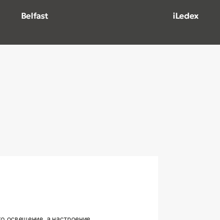
ение, а настроение,
ько качественные, стильные
странство.
угие осветительные приборы,
и. Мы тщательно отбираем
елями, чтобы вы могли быть
оформляете ли вы гостиную,
я любого интерьера.