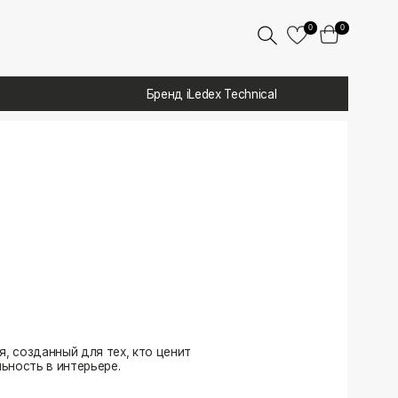
0
0
Бренд iLedex Technical
 тех, кто ценит
ере.