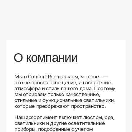
уверены в качестве каждой покупки.
Независимо от того, оформляете ли
вы гостиную, спальню или рабочее
пространство, у нас есть решения для
любого интерьера.
Помимо широкого выбора, мы заботимся
о вашем удобстве. Благодаря оперативной
доставке, понятному сайту и экспертной
поддержке вы можете легко подобрать
нужное освещение, не тратя время
на долгие поиски. Если у вас возникли
вопросы, наши специалисты всегда готовы
помочь с выбором и ответить на все
технические нюансы.
Мы гордимся тем, что уже помогли
тысячам клиентов создать уютное
и стильное освещение в своих домах.
Comfort Rooms — это не просто магазин,
а ваш надежный проводник в мире света,
где качество, стиль и удобство идут рука
об руку.
>5
99%
1000+
лет
довольных
выполненных
на рынке
клиентов
заказов