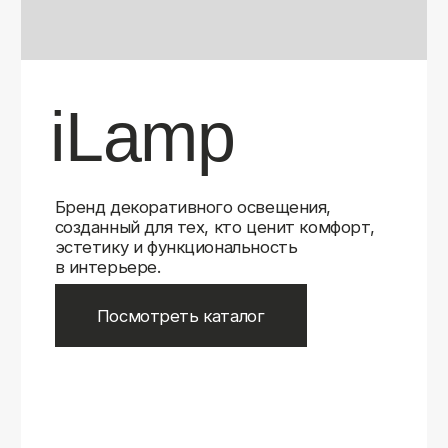
Бренд декоративного освещения,
созданный для тех, кто ценит комфорт,
эстетику и функциональность
в интерьере.
Посмотреть каталог
iLamp
iLamp
Belfast
Belfast
iLedex
iLedex
iLedex Technical
iLedex Technical