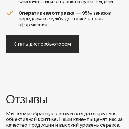
+7
Соглашаюсь на обработку своих
персональных данных
Отправить
Либо свяжитесь с нами любым
удобным для вас способом:
8 (495) 120-30-90
sales@comfortrooms.ru