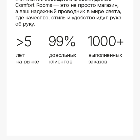
Карты
Мы доставляем заказы в любой город России
с помощью надежных транспортных компаний.
Независимо от вашего местоположения,
вы можете заказать освещение, и мы организуем
быструю и удобную доставку.
Работаем с проверенными логистическими
партнерами, чтобы ваш заказ прибыл вовремя
и в полной сохранности. Выбирайте комфортный
способ получения — курьерская доставка,
самовывоз из пункта выдачи или доставка
до двери.
Доставка в любой город России
—
отправляем заказы транспортными
компаниями.
Гибкие условия
— курьерская доставка,
самовывоз или отправка в пункт выдачи.
Оперативная отправка
— 95% заказов
передаем в службу доставки в день
оформления.
Стать дистрибьютором