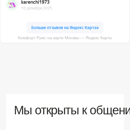
О компании
Доставка
Контакты
Контакты
sales@comfortrooms.ru
8 (495) 120-30-90
117 342, город Москва, ул. Бутлерова 17,
БЦ NEO GEO, 4-й этаж, офис 4056
Политика конфиденциальности
Разработка сайта
© 2026 Все права защищены