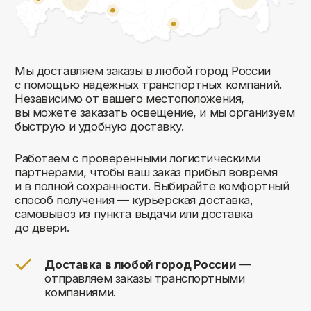
Соглашаюсь на обработку своих
персональных данных
Отправить
Либо свяжитесь с нами любым
удобным для вас способом:
8 (495) 120-30-90
sales@comfortrooms.ru
117 342, город Москва,
ул. Бутлерова 17, БЦ NEO
GEO, 4-й этаж, офис 4056