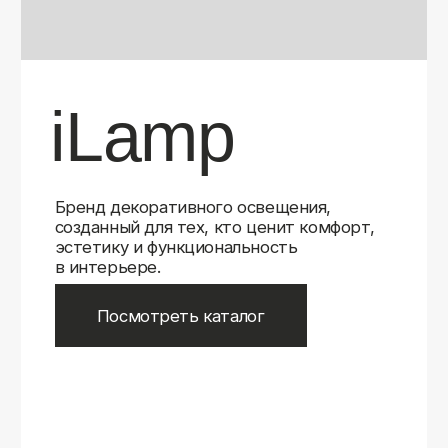
Бренд декоративного освещения,
созданный для тех, кто ценит комфорт,
эстетику и функциональность
в интерьере.
Посмотреть каталог
iLamp
iLamp
Belfast
Belfast
iLedex
iLedex
iLedex Technical
iLedex Technical