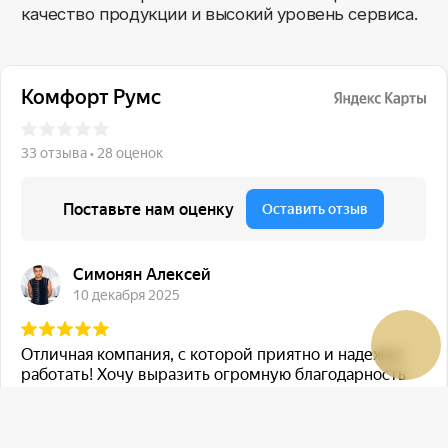
sales@comfortrooms.ru
8 (495) 120-30-90
117 342, город Москва, ул. Бутлерова 17,
БЦ NEO GEO, 4-й этаж, офис 4056
Политика конфиденциальности
Разработка сайта
© 2026 Все права защищены