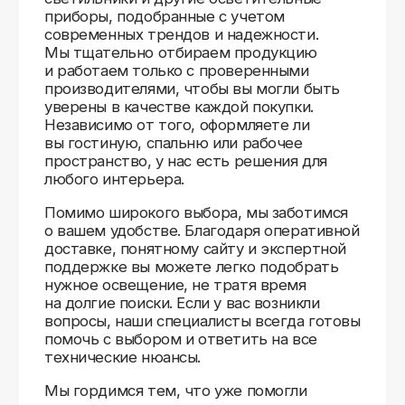
способ получения — курьерская доставка,
самовывоз из пункта выдачи или доставка
до двери.
Доставка в любой город России
—
отправляем заказы транспортными
компаниями.
Гибкие условия
— курьерская доставка,
самовывоз или отправка в пункт выдачи.
Оперативная отправка
— 95% заказов
передаем в службу доставки в день
оформления.
Стать дистрибьютором
Отзывы
Мы ценим обратную связь и всегда открыты к
объективной критике. Наши клиенты ценят нас за