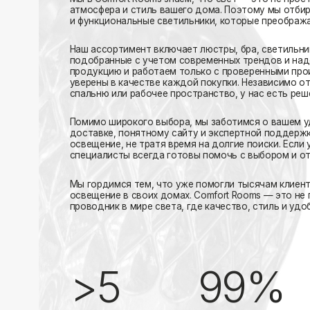
Помимо широкого выбора, мы заботимся о вашем удобстве
доставке, понятному сайту и экспертной поддержке вы м
освещение, не тратя время на долгие поиски. Если у вас в
специалисты всегда готовы помочь с выбором и ответить н
Мы гордимся тем, что уже помогли тысячам клиентов созд
освещение в своих домах. Comfort Rooms — это не просто 
проводник в мире света, где качество, стиль и удобство ид
>5
99%
лет на рынке
довольных клиентов