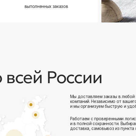
сей России
Мы доставляем заказы в любой город России 
компаний. Независимо от вашего местоположен
и мы организуем быструю и удобную доставку.
Работаем с проверенными логистическими парт
Комфорт Румс на карте Москвы — Яндекс Карты
и в полной сохранности. Выбирайте комфортный
доставка, самовывоз из пункта выдачи или дос
Доставка в любой город России
— отправ
Гибкие условия
— курьерская доставка, с
Оперативная отправка
— 95% заказов пе
Стать дистрибьютором