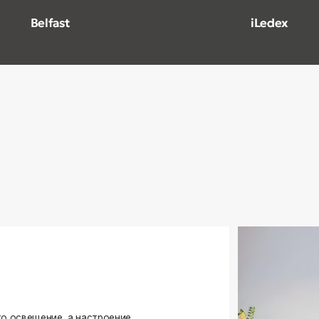
ение, а настроение,
ько качественные, стильные
странство.
угие осветительные приборы,
и. Мы тщательно отбираем
елями, чтобы вы могли быть
оформляете ли вы гостиную,
я любого интерьера.