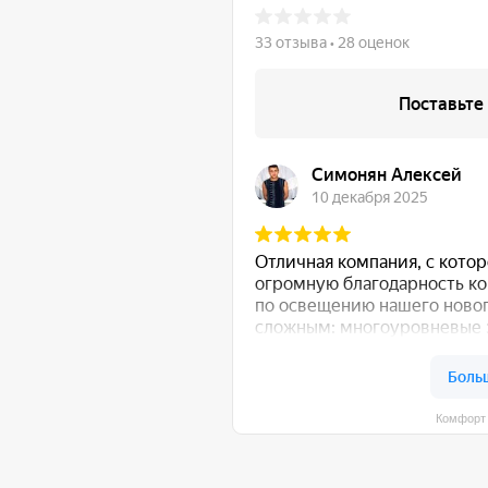
Комфорт Румс на карте Моск
 общению!
:
Либо свяжитесь с нами любым удобным для