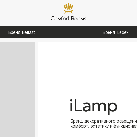
д Belfast
Бренд iLedex
iLamp
Бренд декоративного освещения, созданный для
комфорт, эстетику и функциональность в интерь
Посмотреть каталог