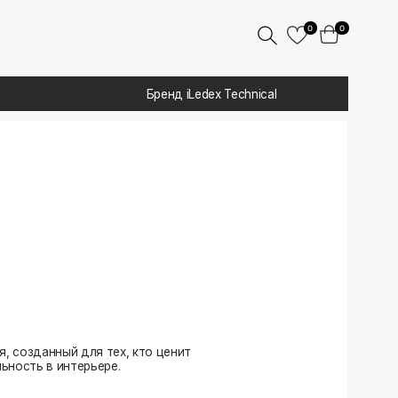
0
0
Бренд iLedex Technical
 тех, кто ценит
ере.