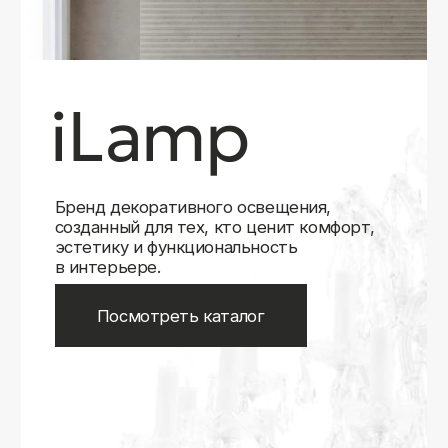
Бренд декоративного освещения,
созданный для тех, кто ценит комфорт,
эстетику и функциональность
в интерьере.
Посмотреть каталог
iLamp
iLamp
Belfast
Belfast
iLedex
iLedex
iLedex Technical
iLedex Technical