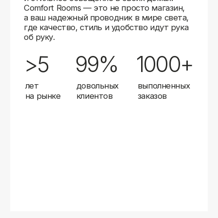
Карты
Мы доставляем заказы в любой город России
с помощью надежных транспортных компаний.
Независимо от вашего местоположения,
вы можете заказать освещение, и мы организуем
быструю и удобную доставку.
Работаем с проверенными логистическими
партнерами, чтобы ваш заказ прибыл вовремя
и в полной сохранности. Выбирайте комфортный
способ получения — курьерская доставка,
самовывоз из пункта выдачи или доставка
до двери.
Доставка в любой город России
—
отправляем заказы транспортными
компаниями.
Гибкие условия
— курьерская доставка,
самовывоз или отправка в пункт выдачи.
Оперативная отправка
— 95% заказов
передаем в службу доставки в день
оформления.
Стать дистрибьютором