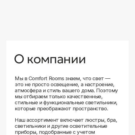
уверены в качестве каждой покупки.
Независимо от того, оформляете ли
вы гостиную, спальню или рабочее
пространство, у нас есть решения для
любого интерьера.
Помимо широкого выбора, мы заботимся
о вашем удобстве. Благодаря оперативной
доставке, понятному сайту и экспертной
поддержке вы можете легко подобрать
нужное освещение, не тратя время
на долгие поиски. Если у вас возникли
вопросы, наши специалисты всегда готовы
помочь с выбором и ответить на все
технические нюансы.
Мы гордимся тем, что уже помогли
тысячам клиентов создать уютное
и стильное освещение в своих домах.
Comfort Rooms — это не просто магазин,
а ваш надежный проводник в мире света,
где качество, стиль и удобство идут рука
об руку.
>5
99%
1000+
лет
довольных
выполненных
на рынке
клиентов
заказов