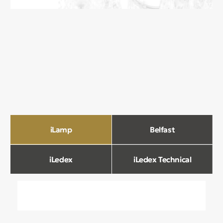
О компании
Мы в Comfort Rooms знаем, что свет —
это не просто освещение, а настроение,
атмосфера и стиль вашего дома. Поэтому
мы отбираем только качественные,
стильные и функциональные светильники,
которые преображают пространство.
Наш ассортимент включает люстры, бра,
светильники и другие осветительные
приборы, подобранные с учетом
современных трендов и надежности.
Мы тщательно отбираем продукцию
и работаем только с проверенными
производителями, чтобы вы могли быть