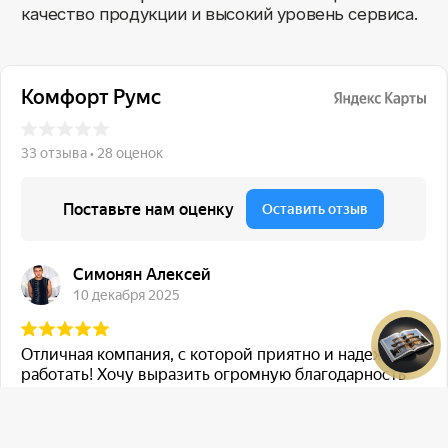
sales@comfortrooms.ru
8 (495) 120-30-90
117 342, город Москва, ул. Бутлерова 17,
БЦ NEO GEO, 4-й этаж, офис 4056
Политика конфиденциальности
Разработка сайта
© 2026 Все права защищены