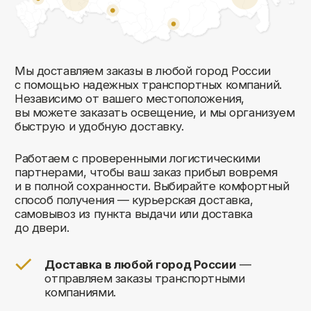
Соглашаюсь на обработку своих
персональных данных
Отправить
Либо свяжитесь с нами любым
удобным для вас способом:
8 (495) 120-30-90
sales@comfortrooms.ru
117 342, город Москва,
ул. Бутлерова 17, БЦ NEO
GEO, 4-й этаж, офис 4056