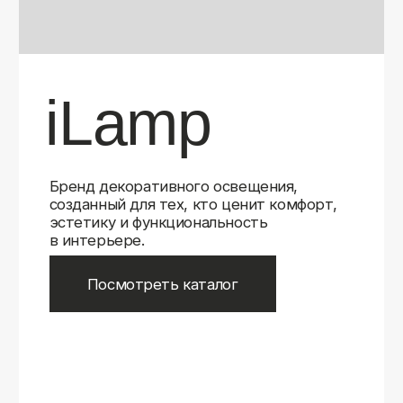
Бренд декоративного освещения,
созданный для тех, кто ценит комфорт,
эстетику и функциональность
в интерьере.
Посмотреть каталог
iLamp
iLamp
Belfast
Belfast
iLedex
iLedex
iLedex Technical
iLedex Technical