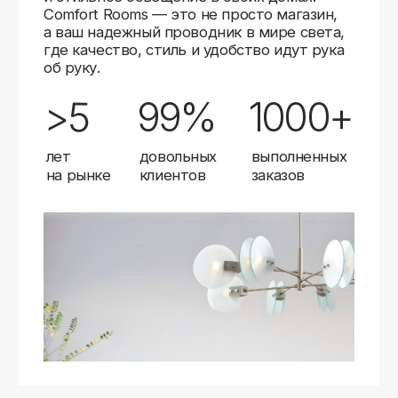
Карты
Мы доставляем заказы в любой город России
с помощью надежных транспортных компаний.
Независимо от вашего местоположения,
вы можете заказать освещение, и мы организуем
быструю и удобную доставку.
Работаем с проверенными логистическими
партнерами, чтобы ваш заказ прибыл вовремя
и в полной сохранности. Выбирайте комфортный
способ получения — курьерская доставка,
самовывоз из пункта выдачи или доставка
до двери.
Доставка в любой город России
—
отправляем заказы транспортными
компаниями.
Гибкие условия
— курьерская доставка,
самовывоз или отправка в пункт выдачи.
Оперативная отправка
— 95% заказов
передаем в службу доставки в день
оформления.
Стать дистрибьютором