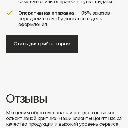
+7
Соглашаюсь на обработку своих
персональных данных
Отправить
Либо свяжитесь с нами любым
удобным для вас способом:
8 (495) 120-30-90
sales@comfortrooms.ru