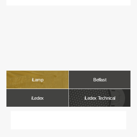
О компании
Мы в Comfort Rooms знаем, что свет —
это не просто освещение, а настроение,
атмосфера и стиль вашего дома. Поэтому
мы отбираем только качественные,
стильные и функциональные светильники,
которые преображают пространство.
Наш ассортимент включает люстры, бра,
светильники и другие осветительные
приборы, подобранные с учетом
современных трендов и надежности.
Мы тщательно отбираем продукцию
и работаем только с проверенными
производителями, чтобы вы могли быть