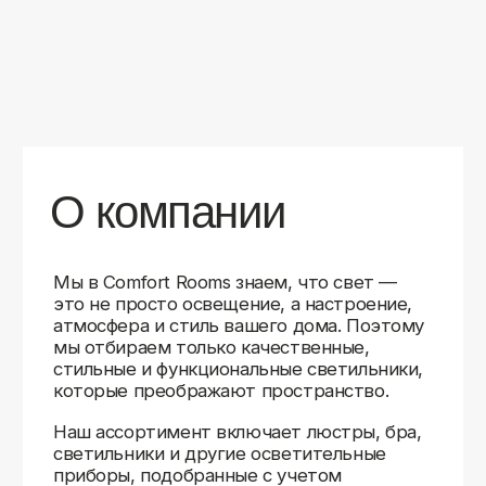
уверены в качестве каждой покупки.
Независимо от того, оформляете ли
вы гостиную, спальню или рабочее
пространство, у нас есть решения для
любого интерьера.
Помимо широкого выбора, мы заботимся
о вашем удобстве. Благодаря оперативной
доставке, понятному сайту и экспертной
поддержке вы можете легко подобрать
нужное освещение, не тратя время
на долгие поиски. Если у вас возникли
вопросы, наши специалисты всегда готовы
помочь с выбором и ответить на все
технические нюансы.
Мы гордимся тем, что уже помогли
тысячам клиентов создать уютное
и стильное освещение в своих домах.
Comfort Rooms — это не просто магазин,
а ваш надежный проводник в мире света,
где качество, стиль и удобство идут рука
об руку.
>5
99%
1000+
лет
довольных
выполненных
на рынке
клиентов
заказов