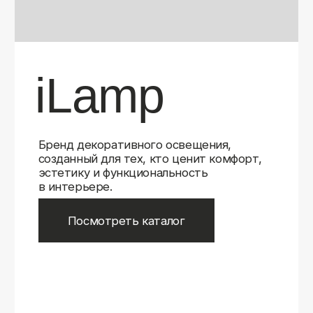
Бренд декоративного освещения,
созданный для тех, кто ценит комфорт,
эстетику и функциональность
в интерьере.
Посмотреть каталог
iLamp
iLamp
Belfast
Belfast
iLedex
iLedex
iLedex Technical
iLedex Technical