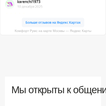
О компании
Доставка
Контакты
Контакты
sales@comfortrooms.ru
8 (495) 120-30-90
117 342, город Москва, ул. Бутлерова 17,
БЦ NEO GEO, 4-й этаж, офис 4056
Политика конфиденциальности
Разработка сайта
© 2026 Все права защищены