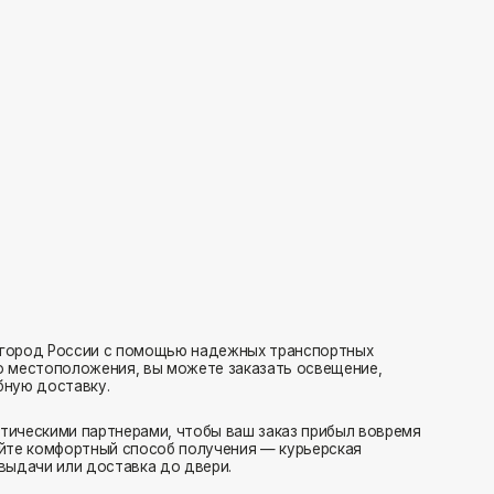
с помощью надежных транспортных
ия, вы можете заказать освещение,
нерами, чтобы ваш заказ прибыл вовремя
 способ получения — курьерская
тавка до двери.
ляем заказы транспортными компаниями.
амовывоз или отправка в пункт выдачи.
редаем в службу доставки в день оформления.