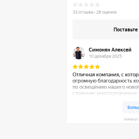
Комфорт Румс на карте Моск
общению!
:
Либо свяжитесь с нами любым удобным для