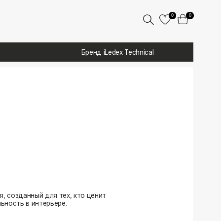
0
0
Бренд iLedex Technical
 тех, кто ценит
ере.