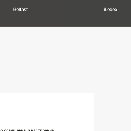
ение, а настроение,
ько качественные, стильные
странство.
угие осветительные приборы,
и. Мы тщательно отбираем
елями, чтобы вы могли быть
оформляете ли вы гостиную,
я любого интерьера.