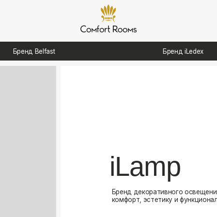
д Belfast
Бренд iLedex
iLamp
Бренд декоративного освещения, созданный для
комфорт, эстетику и функциональность в интерь
Посмотреть каталог