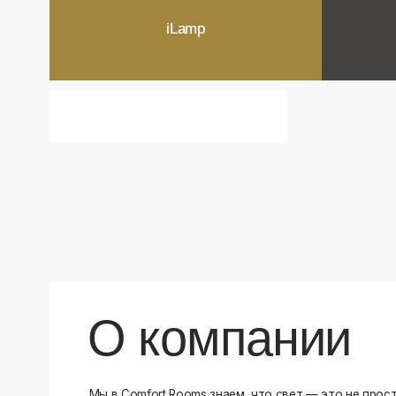
О компании
Мы в Comfort Rooms знаем, что свет — это не просто освещ
атмосфера и стиль вашего дома. Поэтому мы отбираем тол
и функциональные светильники, которые преображают про
Наш ассортимент включает люстры, бра, светильники и др
подобранные с учетом современных трендов и надежност
продукцию и работаем только с проверенными производит
уверены в качестве каждой покупки. Независимо от того, 
спальню или рабочее пространство, у нас есть решения дл