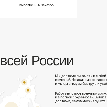
сей России
Мы доставляем заказы в любой город России 
компаний. Независимо от вашего местоположен
и мы организуем быструю и удобную доставку.
Работаем с проверенными логистическими парт
Комфорт Румс на карте Москвы — Яндекс Карты
и в полной сохранности. Выбирайте комфортный
доставка, самовывоз из пункта выдачи или дос
Доставка в любой город России
— отправ
Гибкие условия
— курьерская доставка, с
Оперативная отправка
— 95% заказов пе
Стать дистрибьютором