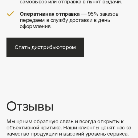
+7
Соглашаюсь на обработку своих
персональных данных
Отправить
Либо свяжитесь с нами любым
удобным для вас способом:
8 (495) 120-30-90
sales@comfortrooms.ru