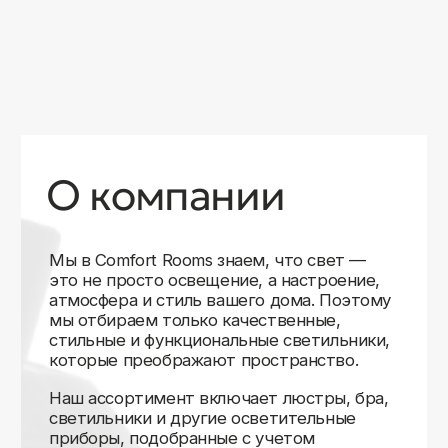
уверены в качестве каждой покупки.
Независимо от того, оформляете ли
вы гостиную, спальню или рабочее
пространство, у нас есть решения для
любого интерьера.
Помимо широкого выбора, мы заботимся
о вашем удобстве. Благодаря оперативной
доставке, понятному сайту и экспертной
поддержке вы можете легко подобрать
нужное освещение, не тратя время
на долгие поиски. Если у вас возникли
вопросы, наши специалисты всегда готовы
помочь с выбором и ответить на все
технические нюансы.
Мы гордимся тем, что уже помогли
тысячам клиентов создать уютное
и стильное освещение в своих домах.
Comfort Rooms — это не просто магазин,
а ваш надежный проводник в мире света,
где качество, стиль и удобство идут рука
об руку.
>5
99%
1000+
лет
довольных
выполненных
на рынке
клиентов
заказов