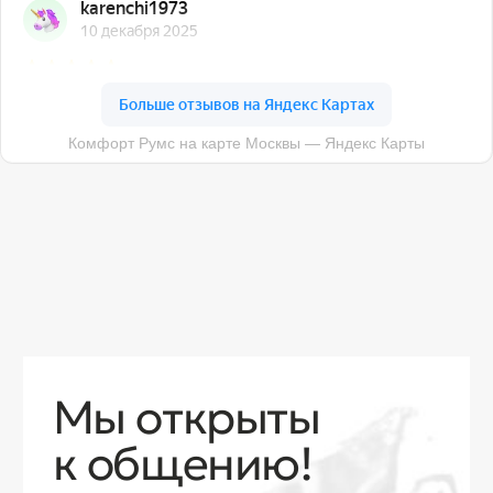
О компании
Доставка
Контакты
Контакты
sales@comfortrooms.ru
8 (495) 120-30-90
117 342, город Москва, ул. Бутлерова 17,
БЦ NEO GEO, 4-й этаж, офис 4056
Политика конфиденциальности
Разработка сайта
© 2026 Все права защищены