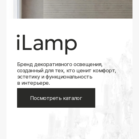
Бренд декоративного освещения,
созданный для тех, кто ценит комфорт,
эстетику и функциональность
в интерьере.
Посмотреть каталог
iLamp
iLamp
Belfast
Belfast
iLedex
iLedex
iLedex Technical
iLedex Technical