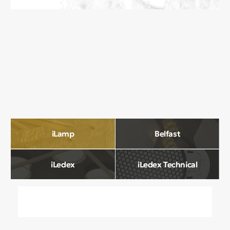
О компании
Мы в Comfort Rooms знаем, что свет —
это не просто освещение, а настроение,
атмосфера и стиль вашего дома. Поэтому
мы отбираем только качественные,
стильные и функциональные светильники,
которые преображают пространство.
Наш ассортимент включает люстры, бра,
светильники и другие осветительные
приборы, подобранные с учетом
современных трендов и надежности.
Мы тщательно отбираем продукцию
и работаем только с проверенными
производителями, чтобы вы могли быть