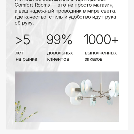
Карты
Мы доставляем заказы в любой город России
с помощью надежных транспортных компаний.
Независимо от вашего местоположения,
вы можете заказать освещение, и мы организуем
быструю и удобную доставку.
Работаем с проверенными логистическими
партнерами, чтобы ваш заказ прибыл вовремя
и в полной сохранности. Выбирайте комфортный
способ получения — курьерская доставка,
самовывоз из пункта выдачи или доставка
до двери.
Доставка в любой город России
—
отправляем заказы транспортными
компаниями.
Гибкие условия
— курьерская доставка,
самовывоз или отправка в пункт выдачи.
Оперативная отправка
— 95% заказов
передаем в службу доставки в день
оформления.
Стать дистрибьютором