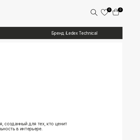
0
0
Бренд iLedex Technical
 тех, кто ценит
ере.