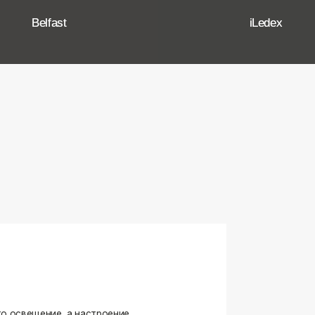
ение, а настроение,
ько качественные, стильные
странство.
угие осветительные приборы,
и. Мы тщательно отбираем
елями, чтобы вы могли быть
оформляете ли вы гостиную,
я любого интерьера.