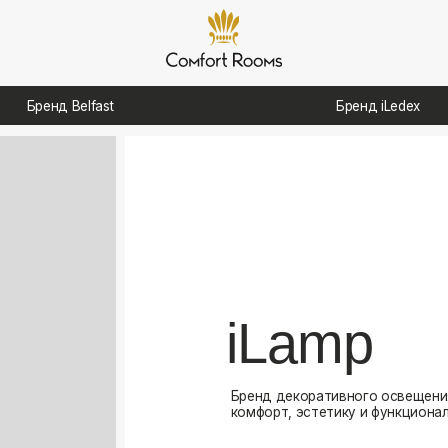
д Belfast
Бренд iLedex
iLamp
Бренд декоративного освещения, созданный для
комфорт, эстетику и функциональность в интерь
Посмотреть каталог