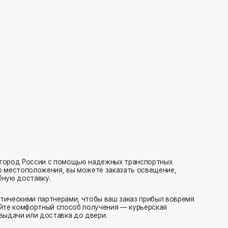
с помощью надежных транспортных
ия, вы можете заказать освещение,
нерами, чтобы ваш заказ прибыл вовремя
 способ получения — курьерская
тавка до двери.
ляем заказы транспортными компаниями.
амовывоз или отправка в пункт выдачи.
редаем в службу доставки в день оформления.