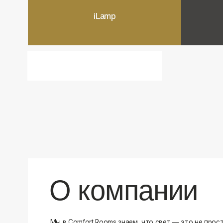
О компании
Мы в Comfort Rooms знаем, что свет — это не просто освещ
атмосфера и стиль вашего дома. Поэтому мы отбираем тол
и функциональные светильники, которые преображают про
Наш ассортимент включает люстры, бра, светильники и др
подобранные с учетом современных трендов и надежност
продукцию и работаем только с проверенными производит
уверены в качестве каждой покупки. Независимо от того, 
спальню или рабочее пространство, у нас есть решения дл