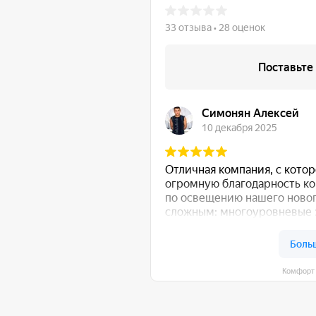
Комфорт Румс на карте Моск
общению!
:
Либо свяжитесь с нами любым удобным для