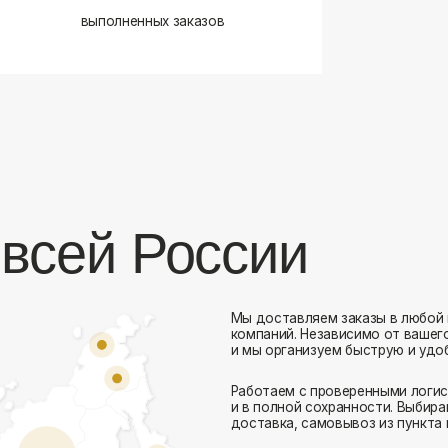
сей России
Мы доставляем заказы в любой город России 
компаний. Независимо от вашего местоположен
и мы организуем быструю и удобную доставку.
Работаем с проверенными логистическими парт
Комфорт Румс на карте Москвы — Яндекс Карты
и в полной сохранности. Выбирайте комфортный
доставка, самовывоз из пункта выдачи или дос
Доставка в любой город России
— отправ
Гибкие условия
— курьерская доставка, с
Оперативная отправка
— 95% заказов пе
Стать дистрибьютором