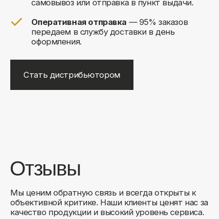
+7
Соглашаюсь на обработку своих
персональных данных
Отправить
Либо свяжитесь с нами любым
удобным для вас способом:
8 (495) 120-30-90
sales@comfortrooms.ru