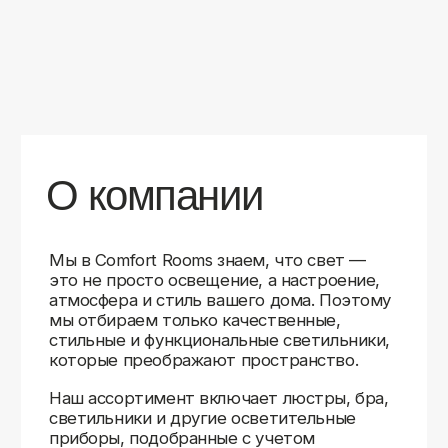
уверены в качестве каждой покупки.
Независимо от того, оформляете ли
вы гостиную, спальню или рабочее
пространство, у нас есть решения для
любого интерьера.
Помимо широкого выбора, мы заботимся
о вашем удобстве. Благодаря оперативной
доставке, понятному сайту и экспертной
поддержке вы можете легко подобрать
нужное освещение, не тратя время
на долгие поиски. Если у вас возникли
вопросы, наши специалисты всегда готовы
помочь с выбором и ответить на все
технические нюансы.
Мы гордимся тем, что уже помогли
тысячам клиентов создать уютное
и стильное освещение в своих домах.
Comfort Rooms — это не просто магазин,
а ваш надежный проводник в мире света,
где качество, стиль и удобство идут рука
об руку.
>5
99%
1000+
лет
довольных
выполненных
на рынке
клиентов
заказов