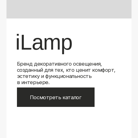
Бренд декоративного освещения,
созданный для тех, кто ценит комфорт,
эстетику и функциональность
в интерьере.
Посмотреть каталог
iLamp
iLamp
Belfast
Belfast
iLedex
iLedex
iLedex Technical
iLedex Technical