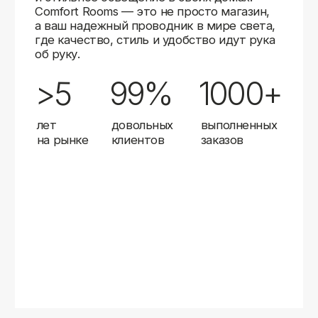
Карты
Мы доставляем заказы в любой город России
с помощью надежных транспортных компаний.
Независимо от вашего местоположения,
вы можете заказать освещение, и мы организуем
быструю и удобную доставку.
Работаем с проверенными логистическими
партнерами, чтобы ваш заказ прибыл вовремя
и в полной сохранности. Выбирайте комфортный
способ получения — курьерская доставка,
самовывоз из пункта выдачи или доставка
до двери.
Доставка в любой город России
—
отправляем заказы транспортными
компаниями.
Гибкие условия
— курьерская доставка,
самовывоз или отправка в пункт выдачи.
Оперативная отправка
— 95% заказов
передаем в службу доставки в день
оформления.
Стать дистрибьютором