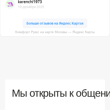
О компании
Доставка
Контакты
Контакты
sales@comfortrooms.ru
8 (495) 120-30-90
117 342, город Москва, ул. Бутлерова 17,
БЦ NEO GEO, 4-й этаж, офис 4056
Политика конфиденциальности
Разработка сайта
© 2026 Все права защищены