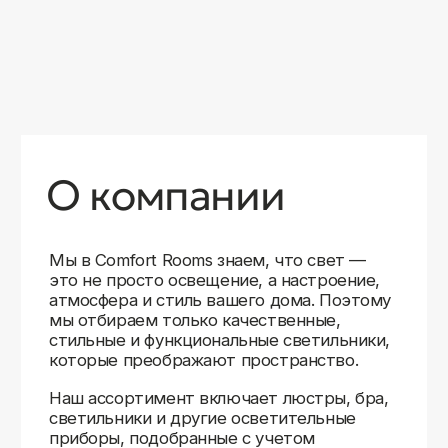
уверены в качестве каждой покупки.
Независимо от того, оформляете ли
вы гостиную, спальню или рабочее
пространство, у нас есть решения для
любого интерьера.
Помимо широкого выбора, мы заботимся
о вашем удобстве. Благодаря оперативной
доставке, понятному сайту и экспертной
поддержке вы можете легко подобрать
нужное освещение, не тратя время
на долгие поиски. Если у вас возникли
вопросы, наши специалисты всегда готовы
помочь с выбором и ответить на все
технические нюансы.
Мы гордимся тем, что уже помогли
тысячам клиентов создать уютное
и стильное освещение в своих домах.
Comfort Rooms — это не просто магазин,
а ваш надежный проводник в мире света,
где качество, стиль и удобство идут рука
об руку.
>5
99%
1000+
лет
довольных
выполненных
на рынке
клиентов
заказов