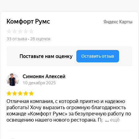
117 342, город Москва,
ул. Бутлерова 17, БЦ NEO
GEO, 4-й этаж, офис 4056
Навигация
Каталог