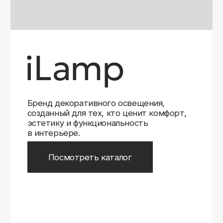
Бренд декоративного освещения,
созданный для тех, кто ценит комфорт,
эстетику и функциональность
в интерьере.
Посмотреть каталог
iLamp
iLamp
Belfast
Belfast
iLedex
iLedex
iLedex Technical
iLedex Technical