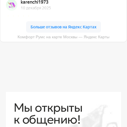
О компании
Доставка
Контакты
Контакты
sales@comfortrooms.ru
8 (495) 120-30-90
117 342, город Москва, ул. Бутлерова 17,
БЦ NEO GEO, 4-й этаж, офис 4056
Политика конфиденциальности
Разработка сайта
© 2026 Все права защищены