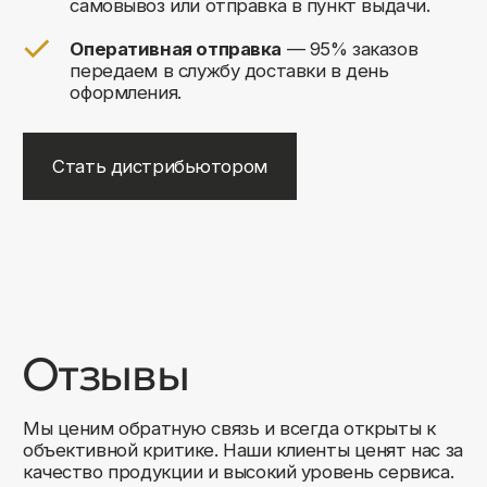
+7
Соглашаюсь на обработку своих
персональных данных
Отправить
Либо свяжитесь с нами любым
удобным для вас способом:
8 (495) 120-30-90
sales@comfortrooms.ru