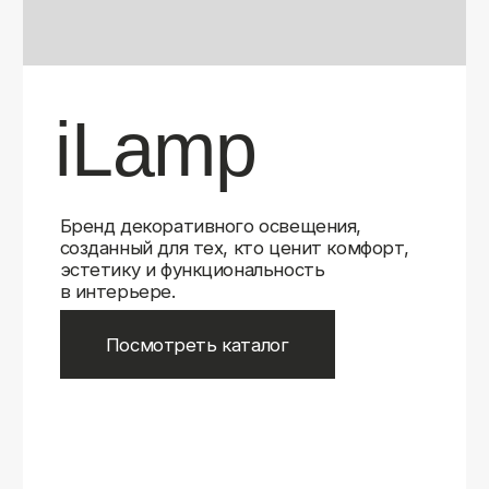
Бренд декоративного освещения,
созданный для тех, кто ценит комфорт,
эстетику и функциональность
в интерьере.
Посмотреть каталог
iLamp
iLamp
Belfast
Belfast
iLedex
iLedex
iLedex Technical
iLedex Technical