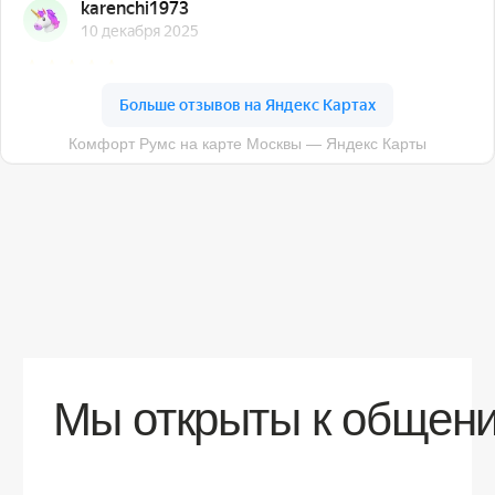
О компании
Доставка
Контакты
Контакты
sales@comfortrooms.ru
8 (495) 120-30-90
117 342, город Москва, ул. Бутлерова 17,
БЦ NEO GEO, 4-й этаж, офис 4056
Политика конфиденциальности
Разработка сайта
© 2026 Все права защищены