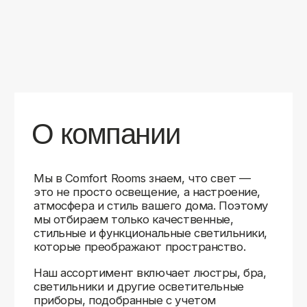
уверены в качестве каждой покупки.
Независимо от того, оформляете ли
вы гостиную, спальню или рабочее
пространство, у нас есть решения для
любого интерьера.
Помимо широкого выбора, мы заботимся
о вашем удобстве. Благодаря оперативной
доставке, понятному сайту и экспертной
поддержке вы можете легко подобрать
нужное освещение, не тратя время
на долгие поиски. Если у вас возникли
вопросы, наши специалисты всегда готовы
помочь с выбором и ответить на все
технические нюансы.
Мы гордимся тем, что уже помогли
тысячам клиентов создать уютное
и стильное освещение в своих домах.
Comfort Rooms — это не просто магазин,
а ваш надежный проводник в мире света,
где качество, стиль и удобство идут рука
об руку.
>5
99%
1000+
лет
довольных
выполненных
на рынке
клиентов
заказов