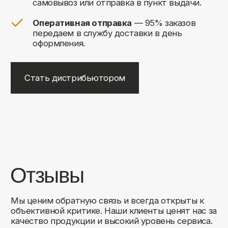
+7
Соглашаюсь на обработку своих
персональных данных
Отправить
Либо свяжитесь с нами любым
удобным для вас способом:
8 (495) 120-30-90
sales@comfortrooms.ru