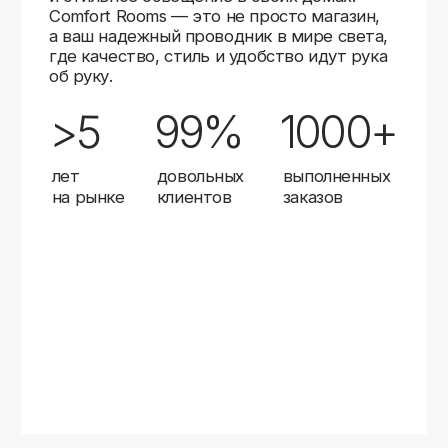
Карты
Мы доставляем заказы в любой город России
с помощью надежных транспортных компаний.
Независимо от вашего местоположения,
вы можете заказать освещение, и мы организуем
быструю и удобную доставку.
Работаем с проверенными логистическими
партнерами, чтобы ваш заказ прибыл вовремя
и в полной сохранности. Выбирайте комфортный
способ получения — курьерская доставка,
самовывоз из пункта выдачи или доставка
до двери.
Доставка в любой город России
—
отправляем заказы транспортными
компаниями.
Гибкие условия
— курьерская доставка,
самовывоз или отправка в пункт выдачи.
Оперативная отправка
— 95% заказов
передаем в службу доставки в день
оформления.
Стать дистрибьютором