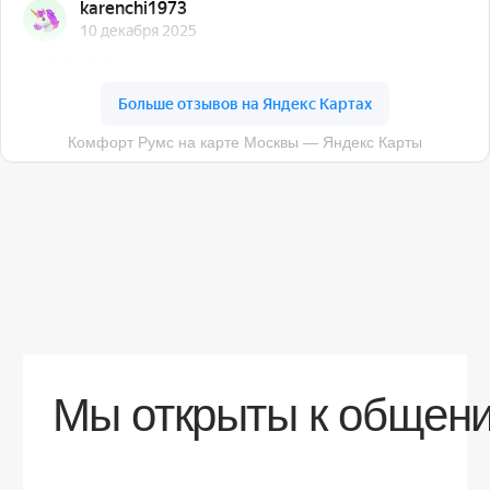
О компании
Доставка
Контакты
Контакты
sales@comfortrooms.ru
8 (495) 120-30-90
117 342, город Москва, ул. Бутлерова 17,
БЦ NEO GEO, 4-й этаж, офис 4056
Политика конфиденциальности
Разработка сайта
© 2026 Все права защищены