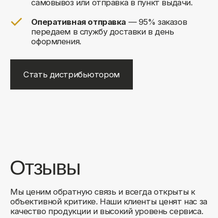
+7
Соглашаюсь на обработку своих
персональных данных
Отправить
Либо свяжитесь с нами любым
удобным для вас способом:
8 (495) 120-30-90
sales@comfortrooms.ru