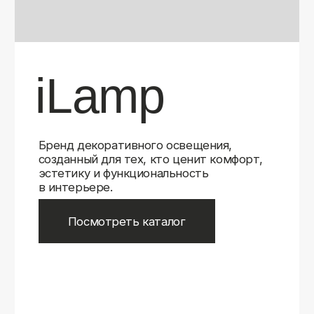
Бренд декоративного освещения,
созданный для тех, кто ценит комфорт,
эстетику и функциональность
в интерьере.
Посмотреть каталог
iLamp
iLamp
Belfast
Belfast
iLedex
iLedex
iLedex Technical
iLedex Technical