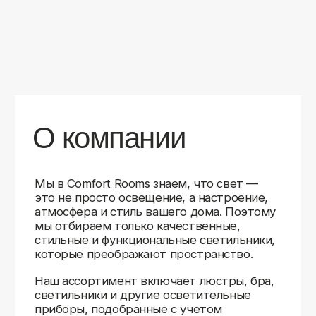
уверены в качестве каждой покупки.
Независимо от того, оформляете ли
вы гостиную, спальню или рабочее
пространство, у нас есть решения для
любого интерьера.
Помимо широкого выбора, мы заботимся
о вашем удобстве. Благодаря оперативной
доставке, понятному сайту и экспертной
поддержке вы можете легко подобрать
нужное освещение, не тратя время
на долгие поиски. Если у вас возникли
вопросы, наши специалисты всегда готовы
помочь с выбором и ответить на все
технические нюансы.
Мы гордимся тем, что уже помогли
тысячам клиентов создать уютное
и стильное освещение в своих домах.
Comfort Rooms — это не просто магазин,
а ваш надежный проводник в мире света,
где качество, стиль и удобство идут рука
об руку.
>5
99%
1000+
лет
довольных
выполненных
на рынке
клиентов
заказов