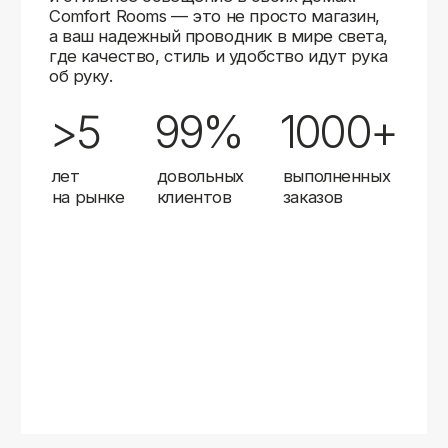
Карты
Мы доставляем заказы в любой город России
с помощью надежных транспортных компаний.
Независимо от вашего местоположения,
вы можете заказать освещение, и мы организуем
быструю и удобную доставку.
Работаем с проверенными логистическими
партнерами, чтобы ваш заказ прибыл вовремя
и в полной сохранности. Выбирайте комфортный
способ получения — курьерская доставка,
самовывоз из пункта выдачи или доставка
до двери.
Доставка в любой город России
—
отправляем заказы транспортными
компаниями.
Гибкие условия
— курьерская доставка,
самовывоз или отправка в пункт выдачи.
Оперативная отправка
— 95% заказов
передаем в службу доставки в день
оформления.
Стать дистрибьютором