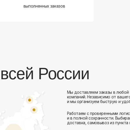
сей России
Мы доставляем заказы в любой город России 
компаний. Независимо от вашего местоположен
и мы организуем быструю и удобную доставку.
Работаем с проверенными логистическими парт
Комфорт Румс на карте Москвы — Яндекс Карты
и в полной сохранности. Выбирайте комфортный
доставка, самовывоз из пункта выдачи или дос
Доставка в любой город России
— отправ
Гибкие условия
— курьерская доставка, с
Оперативная отправка
— 95% заказов пе
Стать дистрибьютором