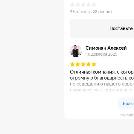
Комфорт Румс на карте Моск
общению!
:
Либо свяжитесь с нами любым удобным для