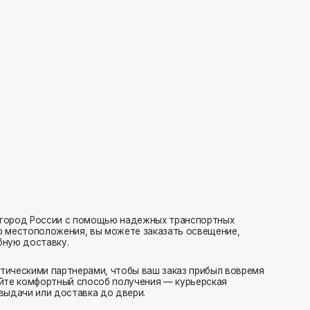
с помощью надежных транспортных
ия, вы можете заказать освещение,
нерами, чтобы ваш заказ прибыл вовремя
 способ получения — курьерская
тавка до двери.
ляем заказы транспортными компаниями.
амовывоз или отправка в пункт выдачи.
редаем в службу доставки в день оформления.