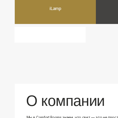
О компании
Мы в Comfort Rooms знаем, что свет — это не просто освещ
атмосфера и стиль вашего дома. Поэтому мы отбираем тол
и функциональные светильники, которые преображают про
Наш ассортимент включает люстры, бра, светильники и др
подобранные с учетом современных трендов и надежност
продукцию и работаем только с проверенными производит
уверены в качестве каждой покупки. Независимо от того, 
спальню или рабочее пространство, у нас есть решения дл