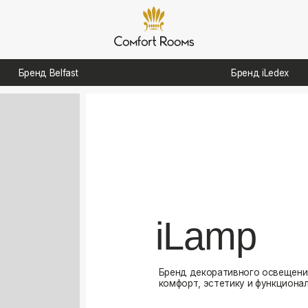
д Belfast
Бренд iLedex
iLamp
Бренд декоративного освещения, созданный для
комфорт, эстетику и функциональность в интерь
Посмотреть каталог