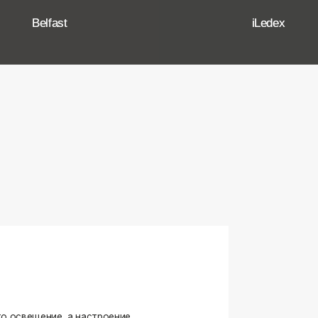
ение, а настроение,
ько качественные, стильные
странство.
угие осветительные приборы,
и. Мы тщательно отбираем
елями, чтобы вы могли быть
оформляете ли вы гостиную,
я любого интерьера.