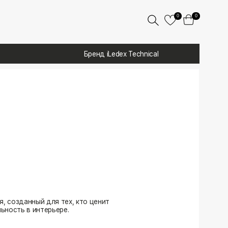
0
0
Бренд iLedex Technical
 тех, кто ценит
ере.