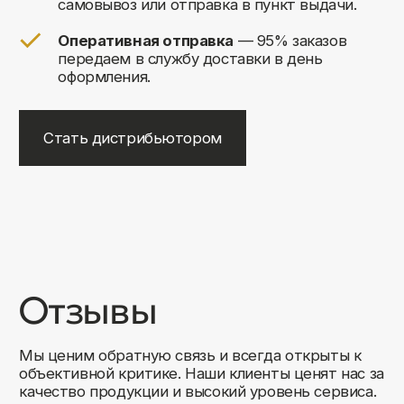
+7
Соглашаюсь на обработку своих
персональных данных
Отправить
Либо свяжитесь с нами любым
удобным для вас способом:
8 (495) 120-30-90
sales@comfortrooms.ru