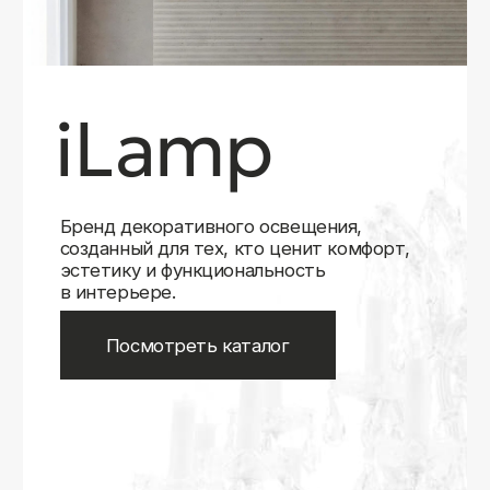
Бренд декоративного освещения,
созданный для тех, кто ценит комфорт,
эстетику и функциональность
в интерьере.
Посмотреть каталог
iLamp
iLamp
Belfast
Belfast
iLedex
iLedex
iLedex Technical
iLedex Technical