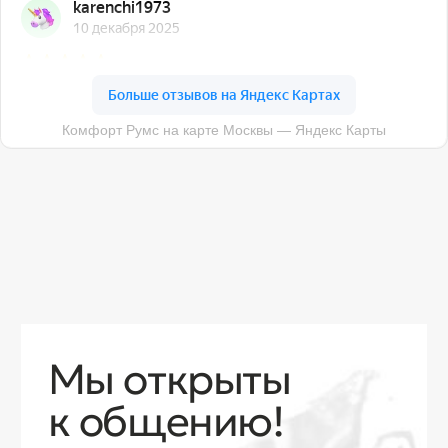
О компании
Доставка
Контакты
Контакты
sales@comfortrooms.ru
8 (495) 120-30-90
117 342, город Москва, ул. Бутлерова 17,
БЦ NEO GEO, 4-й этаж, офис 4056
Политика конфиденциальности
Разработка сайта
© 2026 Все права защищены