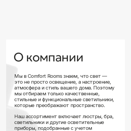
уверены в качестве каждой покупки.
Независимо от того, оформляете ли
вы гостиную, спальню или рабочее
пространство, у нас есть решения для
любого интерьера.
Помимо широкого выбора, мы заботимся
о вашем удобстве. Благодаря оперативной
доставке, понятному сайту и экспертной
поддержке вы можете легко подобрать
нужное освещение, не тратя время
на долгие поиски. Если у вас возникли
вопросы, наши специалисты всегда готовы
помочь с выбором и ответить на все
технические нюансы.
Мы гордимся тем, что уже помогли
тысячам клиентов создать уютное
и стильное освещение в своих домах.
Comfort Rooms — это не просто магазин,
а ваш надежный проводник в мире света,
где качество, стиль и удобство идут рука
об руку.
>5
99%
1000+
лет
довольных
выполненных
на рынке
клиентов
заказов