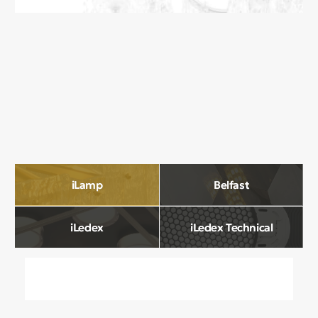
О компании
Мы в Comfort Rooms знаем, что свет —
это не просто освещение, а настроение,
атмосфера и стиль вашего дома. Поэтому
мы отбираем только качественные,
стильные и функциональные светильники,
которые преображают пространство.
Наш ассортимент включает люстры, бра,
светильники и другие осветительные
приборы, подобранные с учетом
современных трендов и надежности.
Мы тщательно отбираем продукцию
и работаем только с проверенными
производителями, чтобы вы могли быть